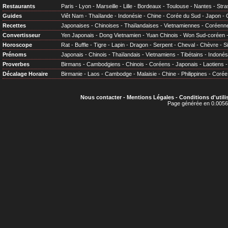
Restaurants
Paris
-
Lyon
-
Marseille
-
Lille
-
Bordeaux
-
Toulouse
-
Nantes
-
Stra
Guides
Viêt Nam
-
Thaïlande
-
Indonésie
-
Chine
-
Corée du Sud
-
Japon
-
Recettes
Japonaises
-
Chinoises
-
Thaïlandaises
-
Vietnamiennes
-
Coréenn
Convertisseur
Yen Japonais
-
Dong Vietnamien
-
Yuan Chinois
-
Won Sud-coréen
Horoscope
Rat
-
Buffle
-
Tigre
-
Lapin
-
Dragon
-
Serpent
-
Cheval
-
Chèvre
-
S
Prénoms
Japonais
-
Chinois
-
Thaïlandais
-
Vietnamiens
-
Tibétains
-
Indonés
Proverbes
Birmans
-
Cambodgiens
-
Chinois
-
Coréens
-
Japonais
-
Laotiens
Décalage Horaire
Birmanie
-
Laos
-
Cambodge
-
Malaisie
-
Chine
-
Philippines
-
Corée
Nous contacter
-
Mentions Légales
-
Conditions d'utili
Page générée en 0.0056