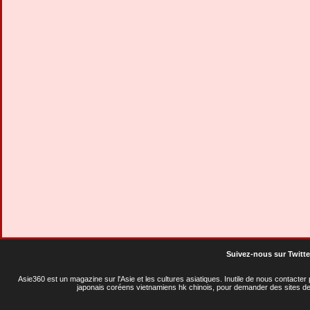
Suivez-nous sur Twitte
Asie360 est un magazine sur l'Asie et les cultures asiatiques
. Inutile de nous contacte
japonais coréens vietnamiens hk chinois, pour demander des sites de