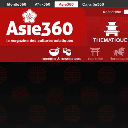
Monde360
Afrik360
Asie360
Caraibe360
Europe360
AmériqueLatine360
AmériqueDuNord360
Recherche :
Océanie360
Orient360
THEMATIQUE
Recettes & Restaurants
Tourisme
Horoscope