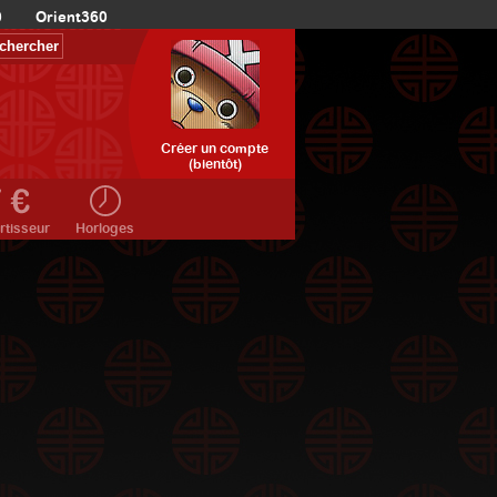
0
Orient360
Créer un compte
(bientôt)
rtisseur
Horloges