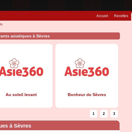
Accueil
Recettes
ts
ants asiatiques à Sèvres
Au soleil levant
Bonheur de Sèvres
1
2
3
ques à Sèvres