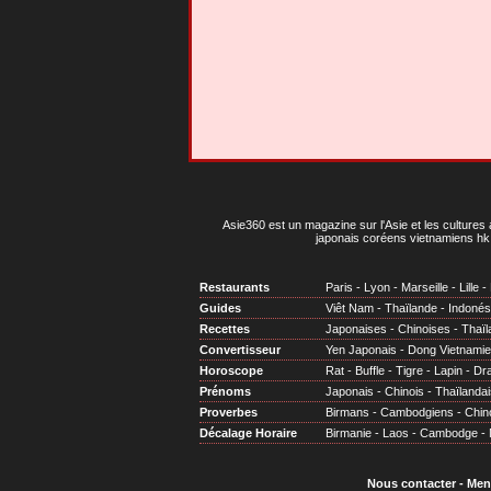
Asie360 est un magazine sur l'Asie et les cultures 
japonais coréens vietnamiens hk 
Restaurants
Paris
-
Lyon
-
Marseille
-
Lille
-
Guides
Viêt Nam
-
Thaïlande
-
Indonés
Recettes
Japonaises
-
Chinoises
-
Thaïl
Convertisseur
Yen Japonais
-
Dong Vietnami
Horoscope
Rat
-
Buffle
-
Tigre
-
Lapin
-
Dr
Prénoms
Japonais
-
Chinois
-
Thaïlandai
Proverbes
Birmans
-
Cambodgiens
-
Chin
Décalage Horaire
Birmanie
-
Laos
-
Cambodge
-
Nous contacter
-
Men