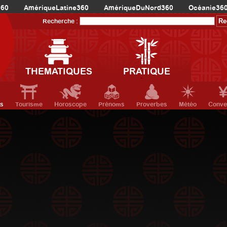
360
AmériqueLatine360
AmériqueDuNord360
Océanie36
Recherche :
THEMATIQUES
PRATIQUE
ts
Tourisme
Horoscope
Prénoms
Proverbes
Météo
Conve