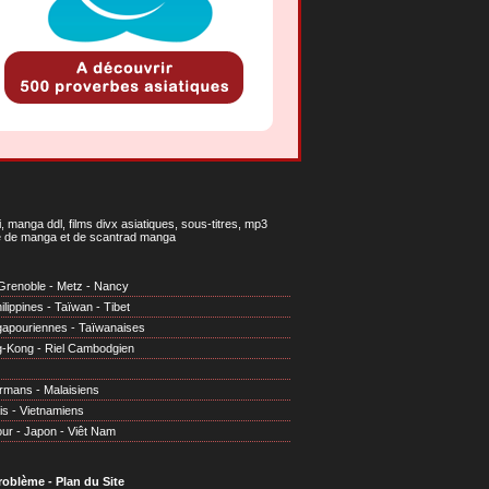
 manga ddl, films divx asiatiques, sous-titres, mp3
gne de manga et de scantrad manga
Grenoble
-
Metz
-
Nancy
ilippines
-
Taïwan
-
Tibet
gapouriennes
-
Taïwanaises
g-Kong
-
Riel Cambodgien
irmans
-
Malaisiens
is
-
Vietnamiens
our
-
Japon
-
Viêt Nam
problème
-
Plan du Site