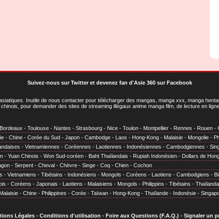
Suivez-nous sur Twitter
et
devenez fan d'Asie 360 sur Facebook
asiatiques
. Inutile de nous contacter pour télécharger des mangas, manga xxx, manga hentai,
chinois, pour demander des sites de streaming illégaux anime manga film, de lecture en li
Bordeaux
-
Toulouse
-
Nantes
-
Strasbourg
-
Nice
-
Toulon
-
Montpellier
-
Rennes
-
Rouen
-
ie
-
Chine
-
Corée du Sud
-
Japon
-
Cambodge
-
Laos
-
Hong-Kong
-
Malaisie
-
Mongolie
-
Ph
andaises
-
Vietnamiennes
-
Coréennes
-
Laotiennes
-
Indonésiennes
-
Cambodgiennes
-
Sin
en
-
Yuan Chinois
-
Won Sud-coréen
-
Baht Thaïlandais
-
Rupiah Indonésien
-
Dollars de Hon
agon
-
Serpent
-
Cheval
-
Chèvre
-
Singe
-
Coq
-
Chien
-
Cochon
s
-
Vietnamiens
-
Tibétains
-
Indonésiens
-
Mongols
-
Coréens
-
Laotiens
-
Cambodgiens
-
B
ois
-
Coréens
-
Japonais
-
Laotiens
-
Malaisiens
-
Mongols
-
Philippins
-
Tibétains
-
Thaïlanda
Malaisie
-
Chine
-
Philippines
-
Corée
-
Taïwan
-
Hong-Kong
-
Thaïlande
-
Indonésie
-
Singap
tions Légales
-
Conditions d'utilisation
-
Foire aux Questions (F.A.Q.)
-
Signaler un 