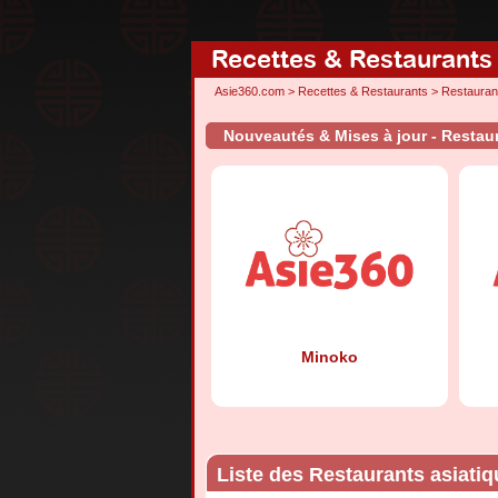
Recettes & Restaurants
Asie360.com
>
Recettes & Restaurants
>
Restauran
Nouveautés & Mises à jour - Restaur
Minoko
Liste des Restaurants asiati