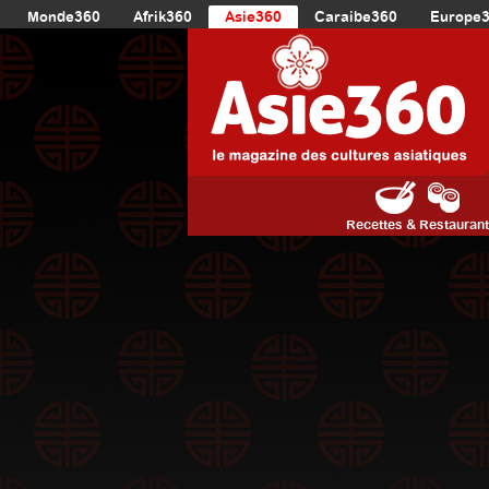
Monde360
Afrik360
Asie360
Caraibe360
Europe
Recettes & Restauran