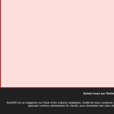
Suivez-nous sur Twitte
Asie360 est un magazine sur l'Asie et les cultures asiatiques
. Inutile de nous contacte
japonais coréens vietnamiens hk chinois, pour demander des sites de