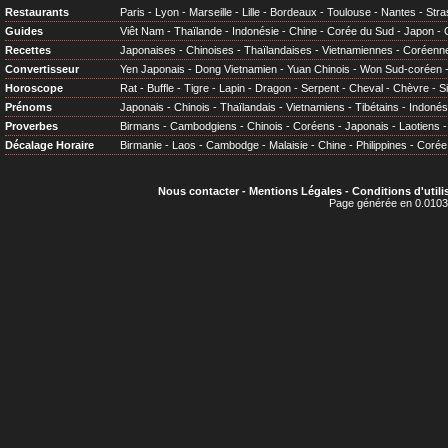
Restaurants
Paris
-
Lyon
-
Marseille
-
Lille
-
Bordeaux
-
Toulouse
-
Nantes
-
Stra
Guides
Viêt Nam
-
Thaïlande
-
Indonésie
-
Chine
-
Corée du Sud
-
Japon
-
Recettes
Japonaises
-
Chinoises
-
Thaïlandaises
-
Vietnamiennes
-
Coréenn
Convertisseur
Yen Japonais
-
Dong Vietnamien
-
Yuan Chinois
-
Won Sud-coréen
Horoscope
Rat
-
Buffle
-
Tigre
-
Lapin
-
Dragon
-
Serpent
-
Cheval
-
Chèvre
-
S
Prénoms
Japonais
-
Chinois
-
Thaïlandais
-
Vietnamiens
-
Tibétains
-
Indonés
Proverbes
Birmans
-
Cambodgiens
-
Chinois
-
Coréens
-
Japonais
-
Laotiens
Décalage Horaire
Birmanie
-
Laos
-
Cambodge
-
Malaisie
-
Chine
-
Philippines
-
Corée
Nous contacter
-
Mentions Légales
-
Conditions d'utili
Page générée en 0.0103