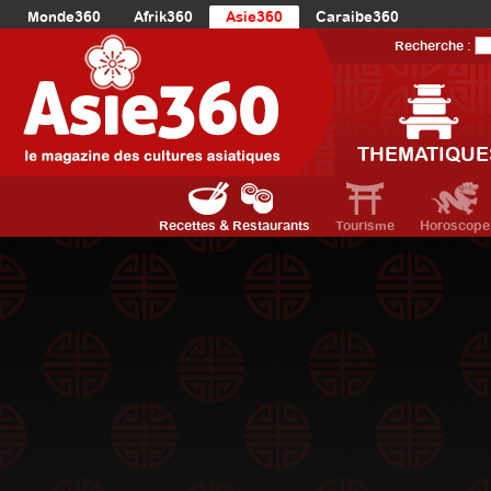
Monde360
Afrik360
Asie360
Caraibe360
Europe360
AmériqueLatine360
AmériqueDuNord360
Recherche :
Océanie360
Orient360
THEMATIQUE
Recettes & Restaurants
Tourisme
Horoscope