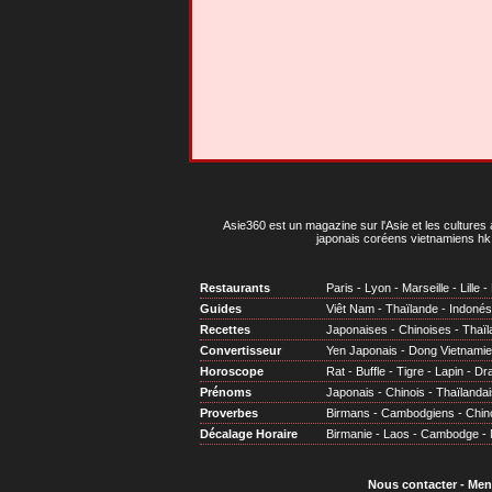
Asie360 est un magazine sur l'Asie et les cultures 
japonais coréens vietnamiens hk 
Restaurants
Paris
-
Lyon
-
Marseille
-
Lille
-
Guides
Viêt Nam
-
Thaïlande
-
Indonés
Recettes
Japonaises
-
Chinoises
-
Thaïl
Convertisseur
Yen Japonais
-
Dong Vietnami
Horoscope
Rat
-
Buffle
-
Tigre
-
Lapin
-
Dr
Prénoms
Japonais
-
Chinois
-
Thaïlandai
Proverbes
Birmans
-
Cambodgiens
-
Chin
Décalage Horaire
Birmanie
-
Laos
-
Cambodge
-
Nous contacter
-
Men