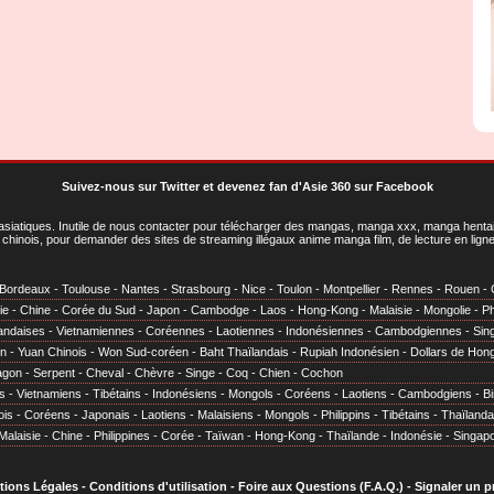
Suivez-nous sur Twitter
et
devenez fan d'Asie 360 sur Facebook
asiatiques
. Inutile de nous contacter pour télécharger des mangas, manga xxx, manga hentai,
chinois, pour demander des sites de streaming illégaux anime manga film, de lecture en li
Bordeaux
-
Toulouse
-
Nantes
-
Strasbourg
-
Nice
-
Toulon
-
Montpellier
-
Rennes
-
Rouen
-
ie
-
Chine
-
Corée du Sud
-
Japon
-
Cambodge
-
Laos
-
Hong-Kong
-
Malaisie
-
Mongolie
-
Ph
andaises
-
Vietnamiennes
-
Coréennes
-
Laotiennes
-
Indonésiennes
-
Cambodgiennes
-
Sin
en
-
Yuan Chinois
-
Won Sud-coréen
-
Baht Thaïlandais
-
Rupiah Indonésien
-
Dollars de Hon
agon
-
Serpent
-
Cheval
-
Chèvre
-
Singe
-
Coq
-
Chien
-
Cochon
s
-
Vietnamiens
-
Tibétains
-
Indonésiens
-
Mongols
-
Coréens
-
Laotiens
-
Cambodgiens
-
B
ois
-
Coréens
-
Japonais
-
Laotiens
-
Malaisiens
-
Mongols
-
Philippins
-
Tibétains
-
Thaïlanda
Malaisie
-
Chine
-
Philippines
-
Corée
-
Taïwan
-
Hong-Kong
-
Thaïlande
-
Indonésie
-
Singap
tions Légales
-
Conditions d'utilisation
-
Foire aux Questions (F.A.Q.)
-
Signaler un 