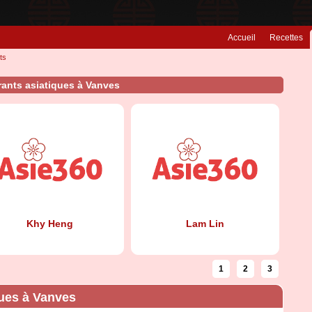
Accueil
Recettes
ts
rants asiatiques à Vanves
Khy Heng
Lam Lin
1
2
3
ques à Vanves