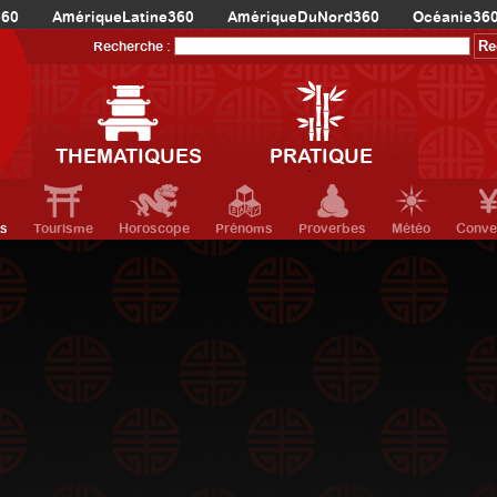
360
AmériqueLatine360
AmériqueDuNord360
Océanie36
Recherche :
THEMATIQUES
PRATIQUE
ts
Tourisme
Horoscope
Prénoms
Proverbes
Météo
Conve