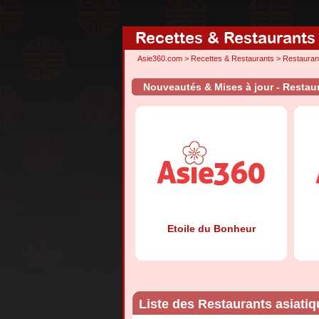
Recettes & Restaurants
Asie360.com
>
Recettes & Restaurants
>
Restauran
Nouveautés & Mises à jour - Restau
Etoile du Bonheur
Liste des Restaurants asiati