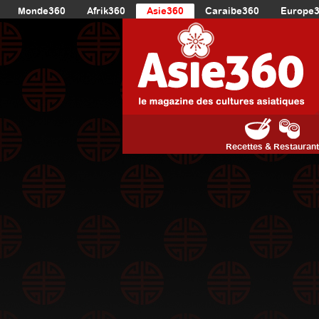
Monde360
Afrik360
Asie360
Caraibe360
Europe
Recettes & Restauran