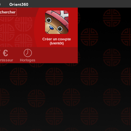
0
Orient360
Créer un compte
(bientôt)
rtisseur
Horloges