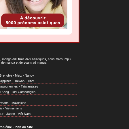
 manga ddl, films divx asiatiques, sous-titres, mp3
gne de manga et de scantrad manga
Grenoble
-
Metz
-
Nancy
ilippines
-
Taïwan
-
Tibet
gapouriennes
-
Taïwanaises
g-Kong
-
Riel Cambodgien
irmans
-
Malaisiens
is
-
Vietnamiens
our
-
Japon
-
Viêt Nam
problème
-
Plan du Site