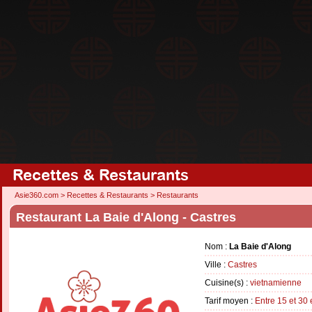
Recettes & Restaurants
Asie360.com
>
Recettes & Restaurants
>
Restaurants
Restaurant La Baie d'Along - Castres
Nom :
La Baie d'Along
Ville :
Castres
Cuisine(s) :
vietnamienne
Tarif moyen :
Entre 15 et 30