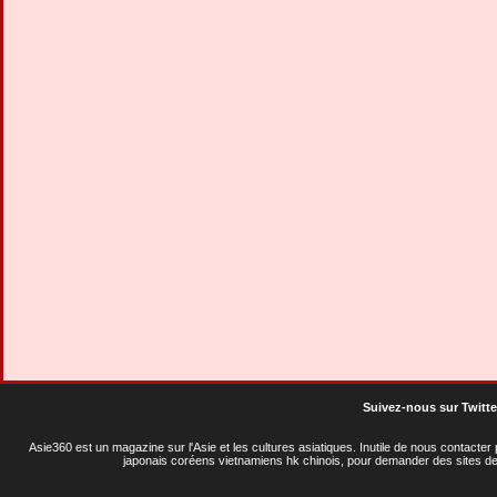
Suivez-nous sur Twitte
Asie360 est un magazine sur l'Asie et les cultures asiatiques
. Inutile de nous contacte
japonais coréens vietnamiens hk chinois, pour demander des sites de