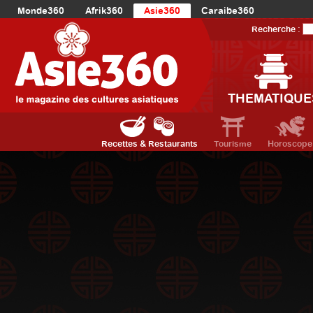
Monde360
Afrik360
Asie360
Caraibe360
Europe360
AmériqueLatine360
AmériqueDuNord360
Recherche :
Océanie360
Orient360
THEMATIQUE
Recettes & Restaurants
Tourisme
Horoscope