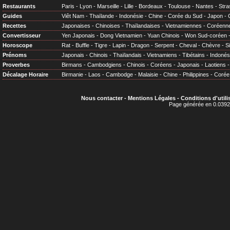
Restaurants
Paris
-
Lyon
-
Marseille
-
Lille
-
Bordeaux
-
Toulouse
-
Nantes
-
Stra
Guides
Viêt Nam
-
Thaïlande
-
Indonésie
-
Chine
-
Corée du Sud
-
Japon
-
Recettes
Japonaises
-
Chinoises
-
Thaïlandaises
-
Vietnamiennes
-
Coréenn
Convertisseur
Yen Japonais
-
Dong Vietnamien
-
Yuan Chinois
-
Won Sud-coréen
Horoscope
Rat
-
Buffle
-
Tigre
-
Lapin
-
Dragon
-
Serpent
-
Cheval
-
Chèvre
-
S
Prénoms
Japonais
-
Chinois
-
Thaïlandais
-
Vietnamiens
-
Tibétains
-
Indonés
Proverbes
Birmans
-
Cambodgiens
-
Chinois
-
Coréens
-
Japonais
-
Laotiens
Décalage Horaire
Birmanie
-
Laos
-
Cambodge
-
Malaisie
-
Chine
-
Philippines
-
Corée
Nous contacter
-
Mentions Légales
-
Conditions d'utili
Page générée en 0.0392