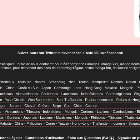
Suivez-nous sur Twitter
et
devenez fan d'Asie 360 sur Facebook
asiatiques
. Inutile de nous contacter pour télécharger des mangas, manga xxx, manga hentai,
chinois, pour demander des sites de streaming illégaux anime manga film, de lecture en li
Bordeaux
-
Toulouse
-
Nantes
-
Strasbourg
-
Nice
-
Toulon
-
Montpellier
-
Rennes
-
Rouen
-
ie
-
Chine
-
Corée du Sud
-
Japon
-
Cambodge
-
Laos
-
Hong-Kong
-
Malaisie
-
Mongolie
-
Ph
andaises
-
Vietnamiennes
-
Coréennes
-
Laotiennes
-
Indonésiennes
-
Cambodgiennes
-
Sin
en
-
Yuan Chinois
-
Won Sud-coréen
-
Baht Thaïlandais
-
Rupiah Indonésien
-
Dollars de Hon
agon
-
Serpent
-
Cheval
-
Chèvre
-
Singe
-
Coq
-
Chien
-
Cochon
s
-
Vietnamiens
-
Tibétains
-
Indonésiens
-
Mongols
-
Coréens
-
Laotiens
-
Cambodgiens
-
B
ois
-
Coréens
-
Japonais
-
Laotiens
-
Malaisiens
-
Mongols
-
Philippins
-
Tibétains
-
Thaïlanda
Malaisie
-
Chine
-
Philippines
-
Corée
-
Taïwan
-
Hong-Kong
-
Thaïlande
-
Indonésie
-
Singap
tions Légales
-
Conditions d'utilisation
-
Foire aux Questions (F.A.Q.)
-
Signaler un 