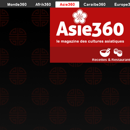
Monde360
Afrik360
Asie360
Caraibe360
Europe
Recettes & Restauran