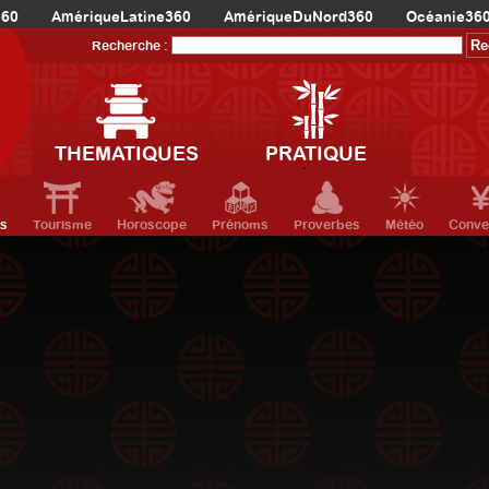
360
AmériqueLatine360
AmériqueDuNord360
Océanie36
Recherche :
THEMATIQUES
PRATIQUE
ts
Tourisme
Horoscope
Prénoms
Proverbes
Météo
Conve