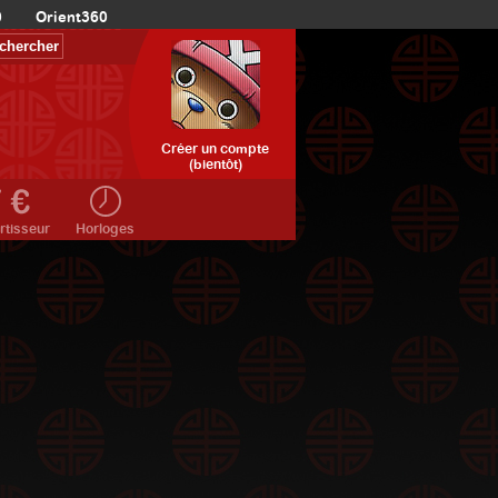
0
Orient360
Créer un compte
(bientôt)
rtisseur
Horloges