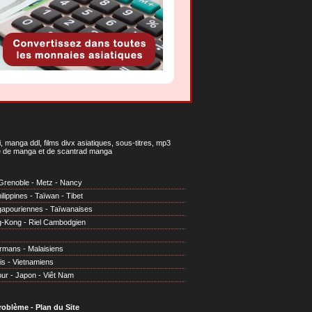
 manga ddl, films divx asiatiques, sous-titres, mp3
gne de manga et de scantrad manga
Grenoble
-
Metz
-
Nancy
ilippines
-
Taïwan
-
Tibet
gapouriennes
-
Taïwanaises
g-Kong
-
Riel Cambodgien
irmans
-
Malaisiens
is
-
Vietnamiens
our
-
Japon
-
Viêt Nam
problème
-
Plan du Site