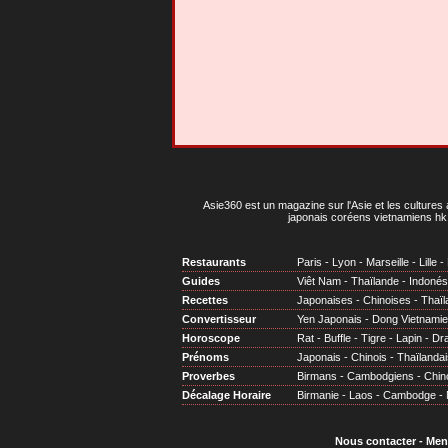
Asie360 est un magazine sur l'Asie et les cultures 
japonais coréens vietnamiens hk 
Restaurants
Paris
-
Lyon
-
Marseille
-
Lille
-
Guides
Viêt Nam
-
Thaïlande
-
Indonés
Recettes
Japonaises
-
Chinoises
-
Thaïl
Convertisseur
Yen Japonais
-
Dong Vietnami
Horoscope
Rat
-
Buffle
-
Tigre
-
Lapin
-
Dr
Prénoms
Japonais
-
Chinois
-
Thaïlandai
Proverbes
Birmans
-
Cambodgiens
-
Chin
Décalage Horaire
Birmanie
-
Laos
-
Cambodge
-
Nous contacter
-
Men