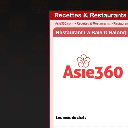
Recettes & Restaurants
Asie360.com
>
Recettes & Restaurants
>
Restauran
Restaurant La Baie D'Halong 
Les mots du chef :