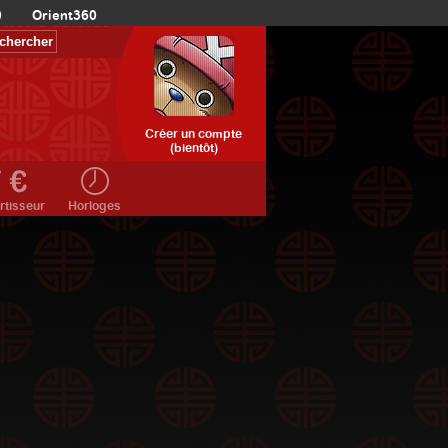
0
Orient360
Créer un compte
(bientôt)
rtisseur
Horloges