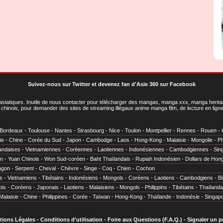
Suivez-nous sur Twitter
et
devenez fan d'Asie 360 sur Facebook
asiatiques
. Inutile de nous contacter pour télécharger des mangas, manga xxx, manga hentai,
chinois, pour demander des sites de streaming illégaux anime manga film, de lecture en li
Bordeaux
-
Toulouse
-
Nantes
-
Strasbourg
-
Nice
-
Toulon
-
Montpellier
-
Rennes
-
Rouen
-
ie
-
Chine
-
Corée du Sud
-
Japon
-
Cambodge
-
Laos
-
Hong-Kong
-
Malaisie
-
Mongolie
-
Ph
andaises
-
Vietnamiennes
-
Coréennes
-
Laotiennes
-
Indonésiennes
-
Cambodgiennes
-
Sin
en
-
Yuan Chinois
-
Won Sud-coréen
-
Baht Thaïlandais
-
Rupiah Indonésien
-
Dollars de Hon
agon
-
Serpent
-
Cheval
-
Chèvre
-
Singe
-
Coq
-
Chien
-
Cochon
s
-
Vietnamiens
-
Tibétains
-
Indonésiens
-
Mongols
-
Coréens
-
Laotiens
-
Cambodgiens
-
B
ois
-
Coréens
-
Japonais
-
Laotiens
-
Malaisiens
-
Mongols
-
Philippins
-
Tibétains
-
Thaïlanda
Malaisie
-
Chine
-
Philippines
-
Corée
-
Taïwan
-
Hong-Kong
-
Thaïlande
-
Indonésie
-
Singap
tions Légales
-
Conditions d'utilisation
-
Foire aux Questions (F.A.Q.)
-
Signaler un 