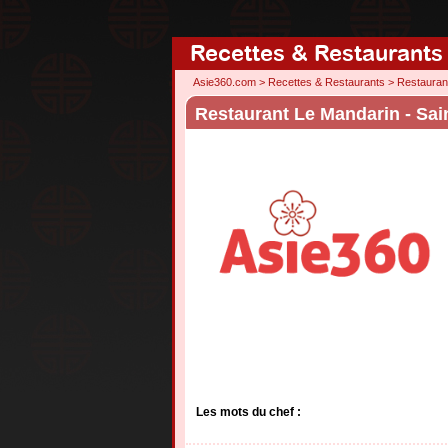
Recettes & Restaurants
Asie360.com
>
Recettes & Restaurants
>
Restauran
Restaurant Le Mandarin - Sa
Les mots du chef :