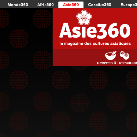
Monde360
Afrik360
Asie360
Caraibe360
Europe
Recettes & Restauran