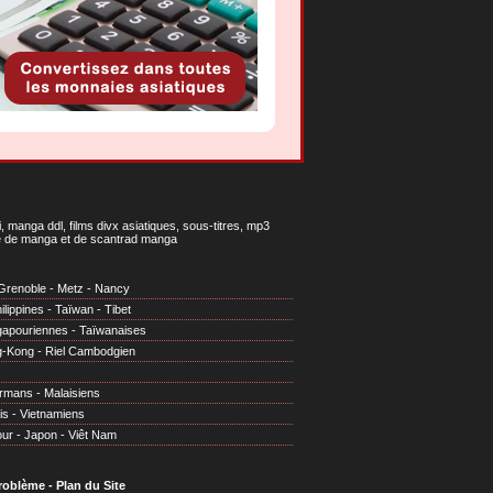
 manga ddl, films divx asiatiques, sous-titres, mp3
gne de manga et de scantrad manga
Grenoble
-
Metz
-
Nancy
ilippines
-
Taïwan
-
Tibet
gapouriennes
-
Taïwanaises
g-Kong
-
Riel Cambodgien
irmans
-
Malaisiens
is
-
Vietnamiens
our
-
Japon
-
Viêt Nam
problème
-
Plan du Site