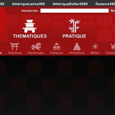
360
AmériqueLatine360
AmériqueDuNord360
Océanie36
Recherche :
THEMATIQUES
PRATIQUE
ts
Tourisme
Horoscope
Prénoms
Proverbes
Météo
Conve