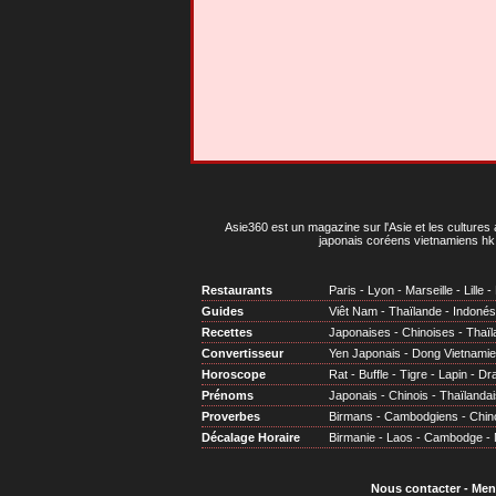
Asie360 est un magazine sur l'Asie et les cultures 
japonais coréens vietnamiens hk 
Restaurants
Paris
-
Lyon
-
Marseille
-
Lille
-
Guides
Viêt Nam
-
Thaïlande
-
Indonés
Recettes
Japonaises
-
Chinoises
-
Thaïl
Convertisseur
Yen Japonais
-
Dong Vietnami
Horoscope
Rat
-
Buffle
-
Tigre
-
Lapin
-
Dr
Prénoms
Japonais
-
Chinois
-
Thaïlandai
Proverbes
Birmans
-
Cambodgiens
-
Chin
Décalage Horaire
Birmanie
-
Laos
-
Cambodge
-
Nous contacter
-
Men