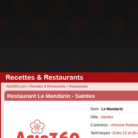
Recettes & Restaurants
Asie360.com
>
Recettes & Restaurants
>
Restaurants
Restaurant Le Mandarin - Saintes
Nom :
Le Mandarin
Ville :
Saintes
Cuisine(s) :
chinoise
thaïlan
Tarif moyen :
Entre 15 et 30