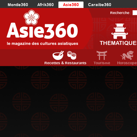
Monde360
Afrik360
Asie360
Caraibe360
Europe360
AmériqueLatine360
AmériqueDuNord360
Recherche :
Océanie360
Orient360
THEMATIQUE
Recettes & Restaurants
Tourisme
Horoscope