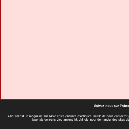
Suivez-nous sur Twitte
Asie360 est un magazine sur l'Asie et les cultures asiatiques
. Inutile de nous contacte
japonais coréens vietnamiens hk chinois, pour demander des sites de