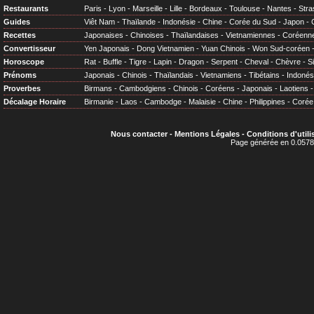
Restaurants
Paris
-
Lyon
-
Marseille
-
Lille
-
Bordeaux
-
Toulouse
-
Nantes
-
Stra
Guides
Viêt Nam
-
Thaïlande
-
Indonésie
-
Chine
-
Corée du Sud
-
Japon
-
Recettes
Japonaises
-
Chinoises
-
Thaïlandaises
-
Vietnamiennes
-
Coréenn
Convertisseur
Yen Japonais
-
Dong Vietnamien
-
Yuan Chinois
-
Won Sud-coréen
Horoscope
Rat
-
Buffle
-
Tigre
-
Lapin
-
Dragon
-
Serpent
-
Cheval
-
Chèvre
-
S
Prénoms
Japonais
-
Chinois
-
Thaïlandais
-
Vietnamiens
-
Tibétains
-
Indonés
Proverbes
Birmans
-
Cambodgiens
-
Chinois
-
Coréens
-
Japonais
-
Laotiens
Décalage Horaire
Birmanie
-
Laos
-
Cambodge
-
Malaisie
-
Chine
-
Philippines
-
Corée
Nous contacter
-
Mentions Légales
-
Conditions d'utili
Page générée en 0.0578