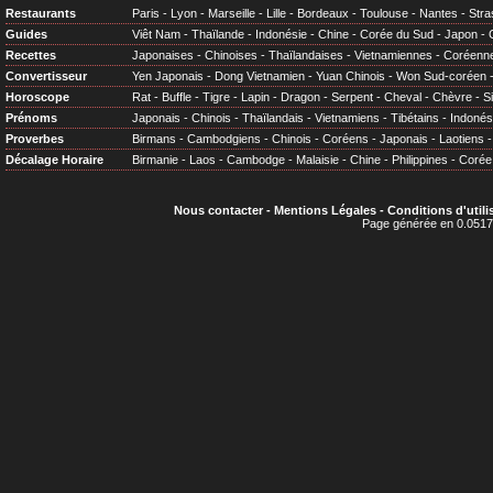
Restaurants
Paris
-
Lyon
-
Marseille
-
Lille
-
Bordeaux
-
Toulouse
-
Nantes
-
Stra
Guides
Viêt Nam
-
Thaïlande
-
Indonésie
-
Chine
-
Corée du Sud
-
Japon
-
Recettes
Japonaises
-
Chinoises
-
Thaïlandaises
-
Vietnamiennes
-
Coréenn
Convertisseur
Yen Japonais
-
Dong Vietnamien
-
Yuan Chinois
-
Won Sud-coréen
Horoscope
Rat
-
Buffle
-
Tigre
-
Lapin
-
Dragon
-
Serpent
-
Cheval
-
Chèvre
-
S
Prénoms
Japonais
-
Chinois
-
Thaïlandais
-
Vietnamiens
-
Tibétains
-
Indonés
Proverbes
Birmans
-
Cambodgiens
-
Chinois
-
Coréens
-
Japonais
-
Laotiens
Décalage Horaire
Birmanie
-
Laos
-
Cambodge
-
Malaisie
-
Chine
-
Philippines
-
Corée
Nous contacter
-
Mentions Légales
-
Conditions d'utili
Page générée en 0.0517