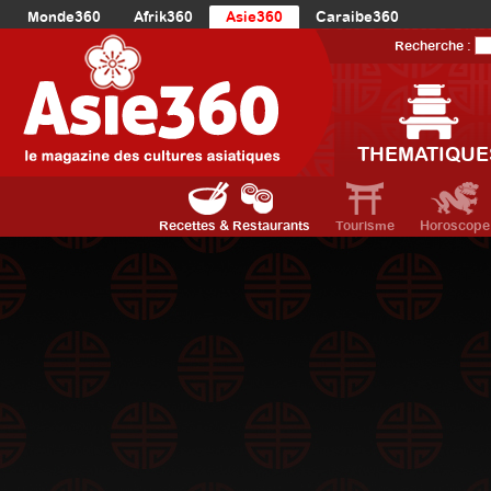
Monde360
Afrik360
Asie360
Caraibe360
Europe360
AmériqueLatine360
AmériqueDuNord360
Recherche :
Océanie360
Orient360
THEMATIQUE
Recettes & Restaurants
Tourisme
Horoscope