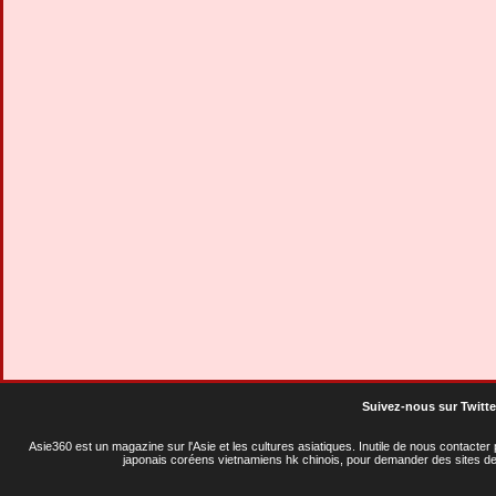
Suivez-nous sur Twitte
Asie360 est un magazine sur l'Asie et les cultures asiatiques
. Inutile de nous contacte
japonais coréens vietnamiens hk chinois, pour demander des sites de