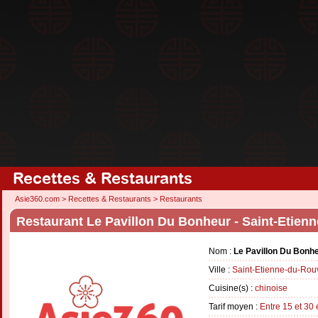
Recettes & Restaurants
Asie360.com
>
Recettes & Restaurants
>
Restaurants
Restaurant Le Pavillon Du Bonheur - Saint-Etien
Nom :
Le Pavillon Du Bonh
Ville :
Saint-Etienne-du-Rou
Cuisine(s) :
chinoise
Tarif moyen :
Entre 15 et 30