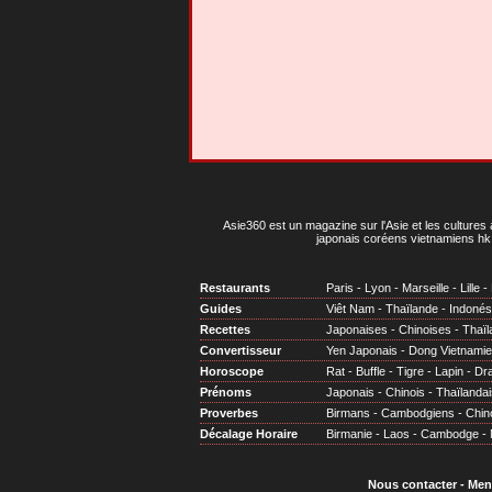
Asie360 est un magazine sur l'Asie et les cultures 
japonais coréens vietnamiens hk 
Restaurants
Paris
-
Lyon
-
Marseille
-
Lille
-
Guides
Viêt Nam
-
Thaïlande
-
Indonés
Recettes
Japonaises
-
Chinoises
-
Thaïl
Convertisseur
Yen Japonais
-
Dong Vietnami
Horoscope
Rat
-
Buffle
-
Tigre
-
Lapin
-
Dr
Prénoms
Japonais
-
Chinois
-
Thaïlandai
Proverbes
Birmans
-
Cambodgiens
-
Chin
Décalage Horaire
Birmanie
-
Laos
-
Cambodge
-
Nous contacter
-
Men