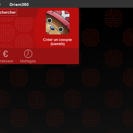
0
Orient360
Créer un compte
(bientôt)
rtisseur
Horloges