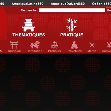
360
AmériqueLatine360
AmériqueDuNord360
Océanie36
Recherche :
THEMATIQUES
PRATIQUE
ts
Tourisme
Horoscope
Prénoms
Proverbes
Météo
Conve