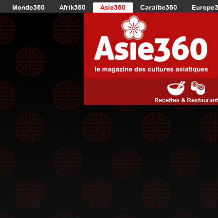
Monde360
Afrik360
Asie360
Caraibe360
Europe
Recettes & Restauran