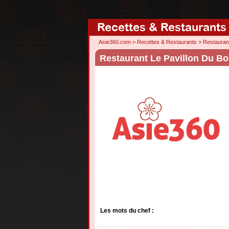
Recettes & Restaurants
Asie360.com
>
Recettes & Restaurants
>
Restauran
Restaurant Le Pavillon Du Bo
Les mots du chef :