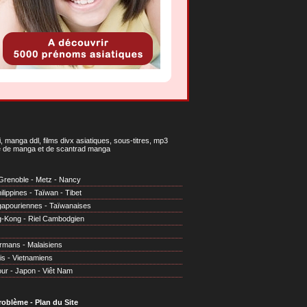
 manga ddl, films divx asiatiques, sous-titres, mp3
gne de manga et de scantrad manga
Grenoble
-
Metz
-
Nancy
ilippines
-
Taïwan
-
Tibet
gapouriennes
-
Taïwanaises
g-Kong
-
Riel Cambodgien
irmans
-
Malaisiens
is
-
Vietnamiens
our
-
Japon
-
Viêt Nam
problème
-
Plan du Site