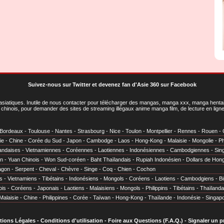
Suivez-nous sur Twitter
et
devenez fan d'Asie 360 sur Facebook
asiatiques
. Inutile de nous contacter pour télécharger des mangas, manga xxx, manga hentai,
chinois, pour demander des sites de streaming illégaux anime manga film, de lecture en li
Bordeaux
-
Toulouse
-
Nantes
-
Strasbourg
-
Nice
-
Toulon
-
Montpellier
-
Rennes
-
Rouen
-
ie
-
Chine
-
Corée du Sud
-
Japon
-
Cambodge
-
Laos
-
Hong-Kong
-
Malaisie
-
Mongolie
-
Ph
andaises
-
Vietnamiennes
-
Coréennes
-
Laotiennes
-
Indonésiennes
-
Cambodgiennes
-
Sin
en
-
Yuan Chinois
-
Won Sud-coréen
-
Baht Thaïlandais
-
Rupiah Indonésien
-
Dollars de Hon
agon
-
Serpent
-
Cheval
-
Chèvre
-
Singe
-
Coq
-
Chien
-
Cochon
s
-
Vietnamiens
-
Tibétains
-
Indonésiens
-
Mongols
-
Coréens
-
Laotiens
-
Cambodgiens
-
B
ois
-
Coréens
-
Japonais
-
Laotiens
-
Malaisiens
-
Mongols
-
Philippins
-
Tibétains
-
Thaïlanda
Malaisie
-
Chine
-
Philippines
-
Corée
-
Taïwan
-
Hong-Kong
-
Thaïlande
-
Indonésie
-
Singap
tions Légales
-
Conditions d'utilisation
-
Foire aux Questions (F.A.Q.)
-
Signaler un 