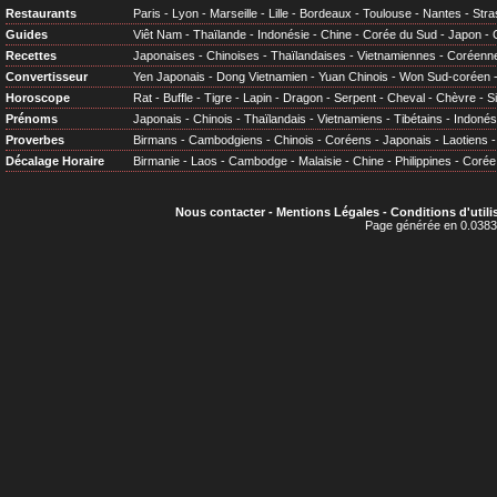
Restaurants
Paris
-
Lyon
-
Marseille
-
Lille
-
Bordeaux
-
Toulouse
-
Nantes
-
Stra
Guides
Viêt Nam
-
Thaïlande
-
Indonésie
-
Chine
-
Corée du Sud
-
Japon
-
Recettes
Japonaises
-
Chinoises
-
Thaïlandaises
-
Vietnamiennes
-
Coréenn
Convertisseur
Yen Japonais
-
Dong Vietnamien
-
Yuan Chinois
-
Won Sud-coréen
Horoscope
Rat
-
Buffle
-
Tigre
-
Lapin
-
Dragon
-
Serpent
-
Cheval
-
Chèvre
-
S
Prénoms
Japonais
-
Chinois
-
Thaïlandais
-
Vietnamiens
-
Tibétains
-
Indonés
Proverbes
Birmans
-
Cambodgiens
-
Chinois
-
Coréens
-
Japonais
-
Laotiens
Décalage Horaire
Birmanie
-
Laos
-
Cambodge
-
Malaisie
-
Chine
-
Philippines
-
Corée
Nous contacter
-
Mentions Légales
-
Conditions d'utili
Page générée en 0.0383