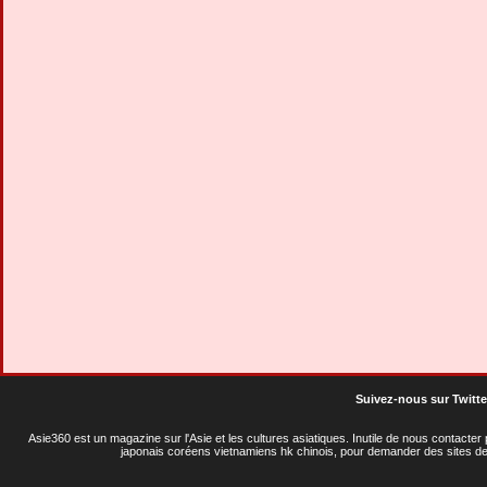
Suivez-nous sur Twitte
Asie360 est un magazine sur l'Asie et les cultures asiatiques
. Inutile de nous contacte
japonais coréens vietnamiens hk chinois, pour demander des sites de