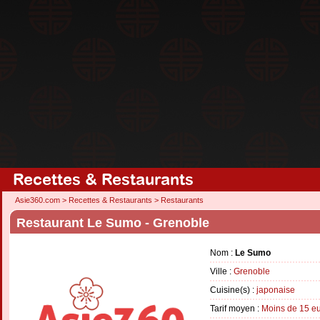
Recettes & Restaurants
Asie360.com
>
Recettes & Restaurants
>
Restaurants
Restaurant Le Sumo - Grenoble
Nom :
Le Sumo
Ville :
Grenoble
Cuisine(s) :
japonaise
Tarif moyen :
Moins de 15 e