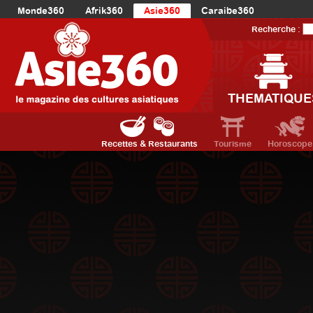
Monde360
Afrik360
Asie360
Caraibe360
Europe360
AmériqueLatine360
AmériqueDuNord360
Recherche :
Océanie360
Orient360
THEMATIQUE
Recettes & Restaurants
Tourisme
Horoscope