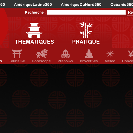
360
AmériqueLatine360
AmériqueDuNord360
Océanie36
Recherche :
THEMATIQUES
PRATIQUE
ts
Tourisme
Horoscope
Prénoms
Proverbes
Météo
Conve