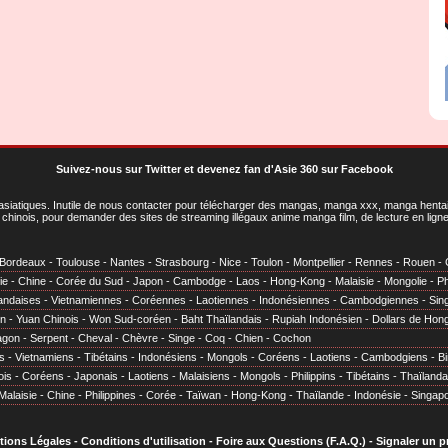
Suivez-nous sur Twitter
et
devenez fan d'Asie 360 sur Facebook
asiatiques
. Inutile de nous contacter pour télécharger des mangas, manga xxx, manga hentai,
chinois, pour demander des sites de streaming illégaux anime manga film, de lecture en li
Bordeaux
-
Toulouse
-
Nantes
-
Strasbourg
-
Nice
-
Toulon
-
Montpellier
-
Rennes
-
Rouen
-
ie
-
Chine
-
Corée du Sud
-
Japon
-
Cambodge
-
Laos
-
Hong-Kong
-
Malaisie
-
Mongolie
-
Ph
andaises
-
Vietnamiennes
-
Coréennes
-
Laotiennes
-
Indonésiennes
-
Cambodgiennes
-
Sin
en
-
Yuan Chinois
-
Won Sud-coréen
-
Baht Thaïlandais
-
Rupiah Indonésien
-
Dollars de Hon
agon
-
Serpent
-
Cheval
-
Chèvre
-
Singe
-
Coq
-
Chien
-
Cochon
s
-
Vietnamiens
-
Tibétains
-
Indonésiens
-
Mongols
-
Coréens
-
Laotiens
-
Cambodgiens
-
B
ois
-
Coréens
-
Japonais
-
Laotiens
-
Malaisiens
-
Mongols
-
Philippins
-
Tibétains
-
Thaïlanda
Malaisie
-
Chine
-
Philippines
-
Corée
-
Taïwan
-
Hong-Kong
-
Thaïlande
-
Indonésie
-
Singap
tions Légales
-
Conditions d'utilisation
-
Foire aux Questions (F.A.Q.)
-
Signaler un 