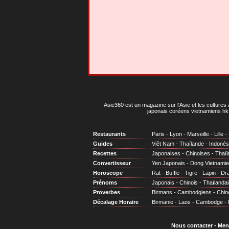
Asie360 est un magazine sur l'Asie et les cultures 
japonais coréens vietnamiens hk 
Restaurants
Paris
-
Lyon
-
Marseille
-
Lille
-
Guides
Viêt Nam
-
Thaïlande
-
Indonés
Recettes
Japonaises
-
Chinoises
-
Thaïl
Convertisseur
Yen Japonais
-
Dong Vietnami
Horoscope
Rat
-
Buffle
-
Tigre
-
Lapin
-
Dr
Prénoms
Japonais
-
Chinois
-
Thaïlandai
Proverbes
Birmans
-
Cambodgiens
-
Chin
Décalage Horaire
Birmanie
-
Laos
-
Cambodge
-
Nous contacter
-
Men