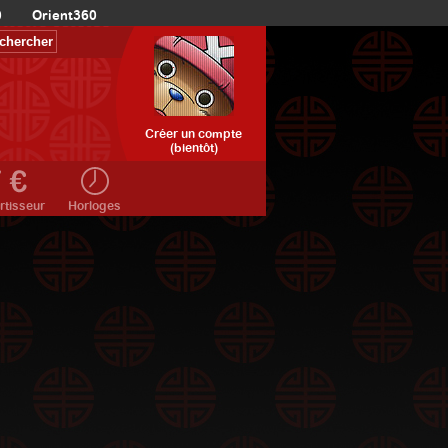
0
Orient360
Créer un compte
(bientôt)
rtisseur
Horloges