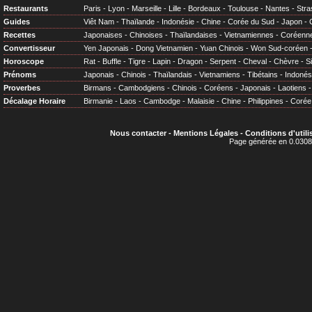
Restaurants
Paris
-
Lyon
-
Marseille
-
Lille
-
Bordeaux
-
Toulouse
-
Nantes
-
Stra
Guides
Viêt Nam
-
Thaïlande
-
Indonésie
-
Chine
-
Corée du Sud
-
Japon
-
Recettes
Japonaises
-
Chinoises
-
Thaïlandaises
-
Vietnamiennes
-
Coréenn
Convertisseur
Yen Japonais
-
Dong Vietnamien
-
Yuan Chinois
-
Won Sud-coréen
Horoscope
Rat
-
Buffle
-
Tigre
-
Lapin
-
Dragon
-
Serpent
-
Cheval
-
Chèvre
-
S
Prénoms
Japonais
-
Chinois
-
Thaïlandais
-
Vietnamiens
-
Tibétains
-
Indonés
Proverbes
Birmans
-
Cambodgiens
-
Chinois
-
Coréens
-
Japonais
-
Laotiens
Décalage Horaire
Birmanie
-
Laos
-
Cambodge
-
Malaisie
-
Chine
-
Philippines
-
Corée
Nous contacter
-
Mentions Légales
-
Conditions d'utili
Page générée en 0.0308