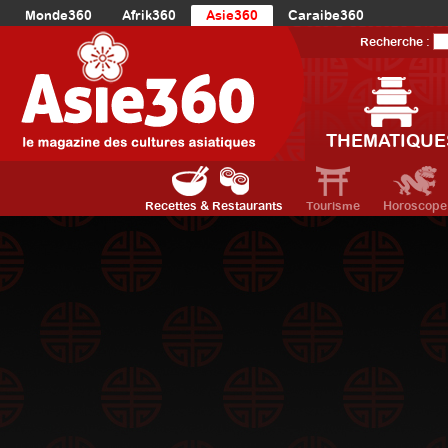
Monde360
Afrik360
Asie360
Caraibe360
Europe360
AmériqueLatine360
AmériqueDuNord360
Recherche :
Océanie360
Orient360
THEMATIQUE
Recettes & Restaurants
Tourisme
Horoscope