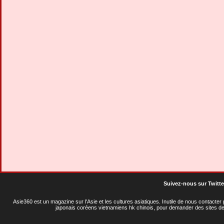
Suivez-nous sur Twitte
Asie360 est un magazine sur l'Asie et les cultures asiatiques
. Inutile de nous contacte
japonais coréens vietnamiens hk chinois, pour demander des sites de