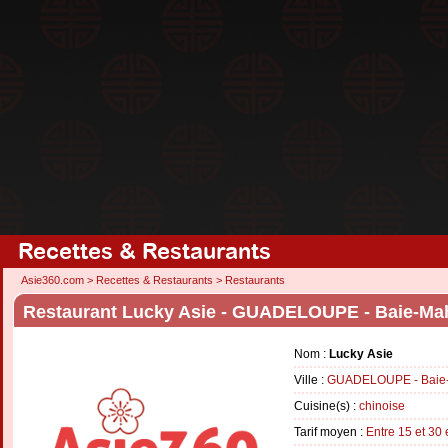
Recettes & Restaurants
Asie360.com
>
Recettes & Restaurants
>
Restaurants
Restaurant Lucky Asie - GUADELOUPE - Baie-Ma
Nom :
Lucky Asie
Ville :
GUADELOUPE - Baie-
Cuisine(s) :
chinoise
Tarif moyen :
Entre 15 et 30