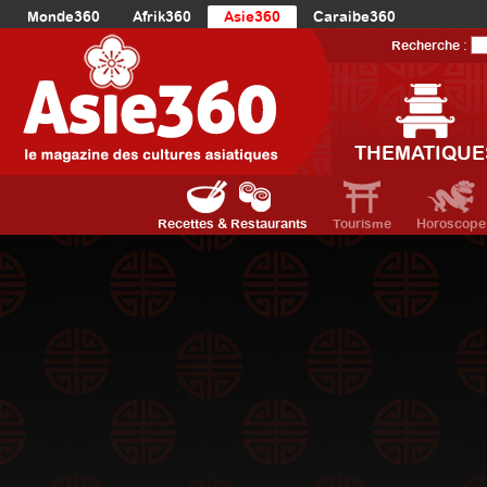
Monde360
Afrik360
Asie360
Caraibe360
Europe360
AmériqueLatine360
AmériqueDuNord360
Recherche :
Océanie360
Orient360
THEMATIQUE
Recettes & Restaurants
Tourisme
Horoscope