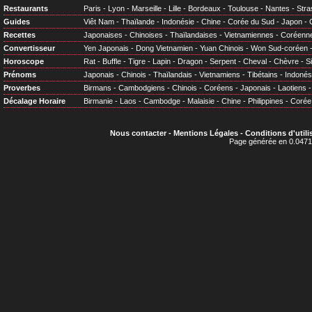
Restaurants
Paris
-
Lyon
-
Marseille
-
Lille
-
Bordeaux
-
Toulouse
-
Nantes
-
Stra
Guides
Viêt Nam
-
Thaïlande
-
Indonésie
-
Chine
-
Corée du Sud
-
Japon
-
Recettes
Japonaises
-
Chinoises
-
Thaïlandaises
-
Vietnamiennes
-
Coréenn
Convertisseur
Yen Japonais
-
Dong Vietnamien
-
Yuan Chinois
-
Won Sud-coréen
Horoscope
Rat
-
Buffle
-
Tigre
-
Lapin
-
Dragon
-
Serpent
-
Cheval
-
Chèvre
-
S
Prénoms
Japonais
-
Chinois
-
Thaïlandais
-
Vietnamiens
-
Tibétains
-
Indonés
Proverbes
Birmans
-
Cambodgiens
-
Chinois
-
Coréens
-
Japonais
-
Laotiens
Décalage Horaire
Birmanie
-
Laos
-
Cambodge
-
Malaisie
-
Chine
-
Philippines
-
Corée
Nous contacter
-
Mentions Légales
-
Conditions d'utili
Page générée en 0.0471