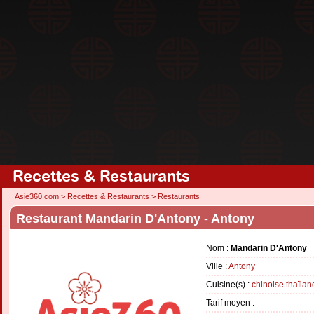
Recettes & Restaurants
Asie360.com
>
Recettes & Restaurants
>
Restaurants
Restaurant Mandarin D'Antony - Antony
Nom :
Mandarin D'Antony
Ville :
Antony
Cuisine(s) :
chinoise
thaïlan
Tarif moyen :