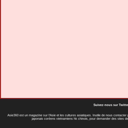
Suivez-nous sur Twitte
Asie360 est un magazine sur l'Asie et les cultures asiatiques
. Inutile de nous contacte
japonais coréens vietnamiens hk chinois, pour demander des sites de