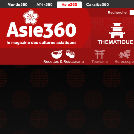
Monde360
Afrik360
Asie360
Caraibe360
Europe360
AmériqueLatine360
AmériqueDuNord360
Recherche :
Océanie360
Orient360
THEMATIQUE
Recettes & Restaurants
Tourisme
Horoscope