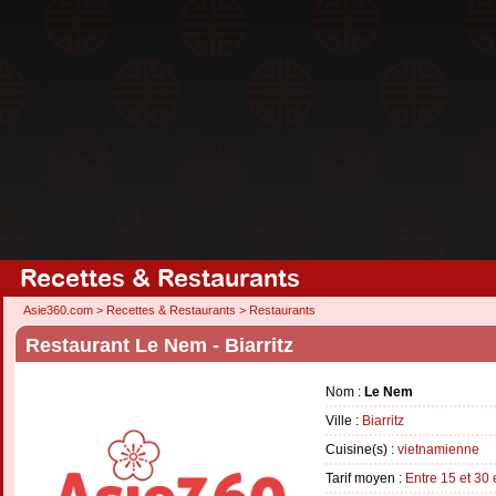
Recettes & Restaurants
Asie360.com
>
Recettes & Restaurants
>
Restaurants
Restaurant Le Nem - Biarritz
Nom :
Le Nem
Ville :
Biarritz
Cuisine(s) :
vietnamienne
Tarif moyen :
Entre 15 et 30