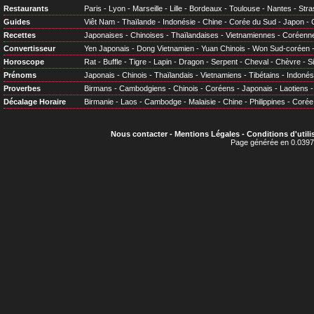
Restaurants
Paris
-
Lyon
-
Marseille
-
Lille
-
Bordeaux
-
Toulouse
-
Nantes
-
Stra
Guides
Viêt Nam
-
Thaïlande
-
Indonésie
-
Chine
-
Corée du Sud
-
Japon
-
Recettes
Japonaises
-
Chinoises
-
Thaïlandaises
-
Vietnamiennes
-
Coréenn
Convertisseur
Yen Japonais
-
Dong Vietnamien
-
Yuan Chinois
-
Won Sud-coréen
Horoscope
Rat
-
Buffle
-
Tigre
-
Lapin
-
Dragon
-
Serpent
-
Cheval
-
Chèvre
-
S
Prénoms
Japonais
-
Chinois
-
Thaïlandais
-
Vietnamiens
-
Tibétains
-
Indonés
Proverbes
Birmans
-
Cambodgiens
-
Chinois
-
Coréens
-
Japonais
-
Laotiens
Décalage Horaire
Birmanie
-
Laos
-
Cambodge
-
Malaisie
-
Chine
-
Philippines
-
Corée
Nous contacter
-
Mentions Légales
-
Conditions d'utili
Page générée en 0.0397