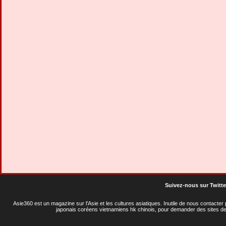
Suivez-nous sur Twitte
Asie360 est un magazine sur l'Asie et les cultures asiatiques
. Inutile de nous contacte
japonais coréens vietnamiens hk chinois, pour demander des sites de