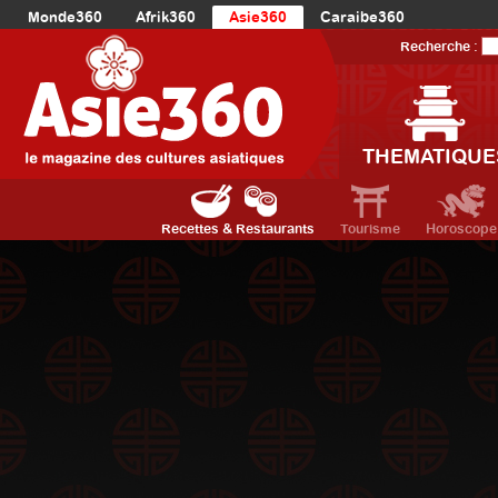
Monde360
Afrik360
Asie360
Caraibe360
Europe360
AmériqueLatine360
AmériqueDuNord360
Recherche :
Océanie360
Orient360
THEMATIQUE
Recettes & Restaurants
Tourisme
Horoscope