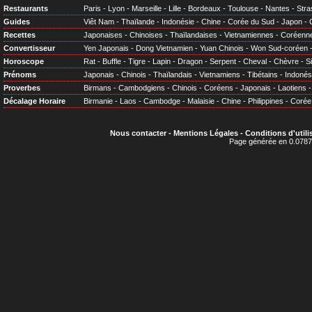
Restaurants
Paris
-
Lyon
-
Marseille
-
Lille
-
Bordeaux
-
Toulouse
-
Nantes
-
Stra
Guides
Viêt Nam
-
Thaïlande
-
Indonésie
-
Chine
-
Corée du Sud
-
Japon
-
Recettes
Japonaises
-
Chinoises
-
Thaïlandaises
-
Vietnamiennes
-
Coréenn
Convertisseur
Yen Japonais
-
Dong Vietnamien
-
Yuan Chinois
-
Won Sud-coréen
Horoscope
Rat
-
Buffle
-
Tigre
-
Lapin
-
Dragon
-
Serpent
-
Cheval
-
Chèvre
-
S
Prénoms
Japonais
-
Chinois
-
Thaïlandais
-
Vietnamiens
-
Tibétains
-
Indonés
Proverbes
Birmans
-
Cambodgiens
-
Chinois
-
Coréens
-
Japonais
-
Laotiens
Décalage Horaire
Birmanie
-
Laos
-
Cambodge
-
Malaisie
-
Chine
-
Philippines
-
Corée
Nous contacter
-
Mentions Légales
-
Conditions d'utili
Page générée en 0.0787