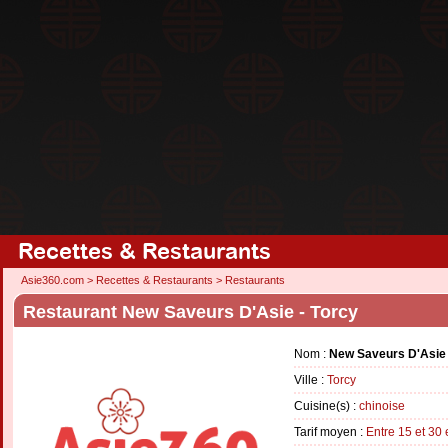
Recettes & Restaurants
Asie360.com
>
Recettes & Restaurants
>
Restaurants
Restaurant New Saveurs D'Asie - Torcy
Nom :
New Saveurs D'Asie
Ville :
Torcy
Cuisine(s) :
chinoise
Tarif moyen :
Entre 15 et 30