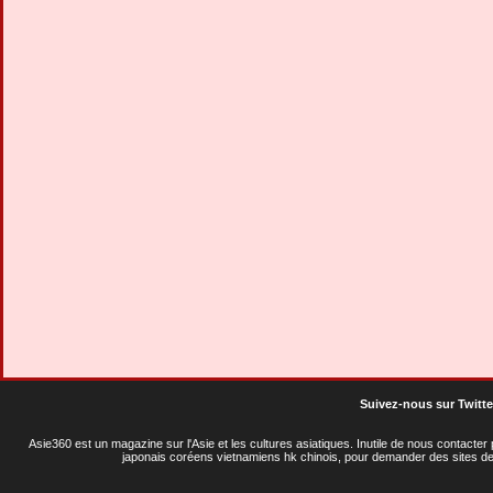
Suivez-nous sur Twitte
Asie360 est un magazine sur l'Asie et les cultures asiatiques
. Inutile de nous contacte
japonais coréens vietnamiens hk chinois, pour demander des sites de