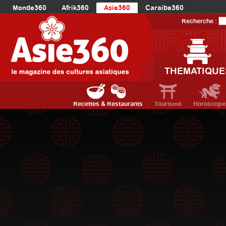
Monde360
Afrik360
Asie360
Caraibe360
Europe360
AmériqueLatine360
AmériqueDuNord360
Recherche :
Océanie360
Orient360
THEMATIQUE
Recettes & Restaurants
Tourisme
Horoscope