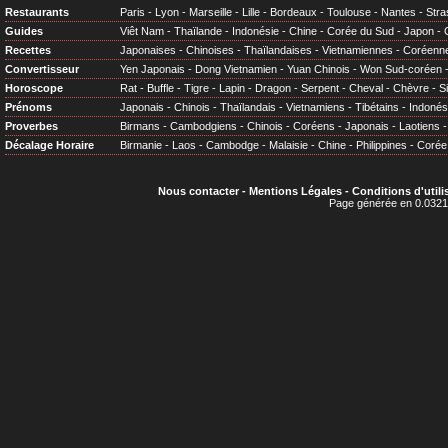
Restaurants
Paris
-
Lyon
-
Marseille
-
Lille
-
Bordeaux
-
Toulouse
-
Nantes
-
Stra
Guides
Viêt Nam
-
Thaïlande
-
Indonésie
-
Chine
-
Corée du Sud
-
Japon
-
Recettes
Japonaises
-
Chinoises
-
Thaïlandaises
-
Vietnamiennes
-
Coréenn
Convertisseur
Yen Japonais
-
Dong Vietnamien
-
Yuan Chinois
-
Won Sud-coréen
Horoscope
Rat
-
Buffle
-
Tigre
-
Lapin
-
Dragon
-
Serpent
-
Cheval
-
Chèvre
-
S
Prénoms
Japonais
-
Chinois
-
Thaïlandais
-
Vietnamiens
-
Tibétains
-
Indonés
Proverbes
Birmans
-
Cambodgiens
-
Chinois
-
Coréens
-
Japonais
-
Laotiens
Décalage Horaire
Birmanie
-
Laos
-
Cambodge
-
Malaisie
-
Chine
-
Philippines
-
Corée
Nous contacter
-
Mentions Légales
-
Conditions d'utili
Page générée en 0.0321