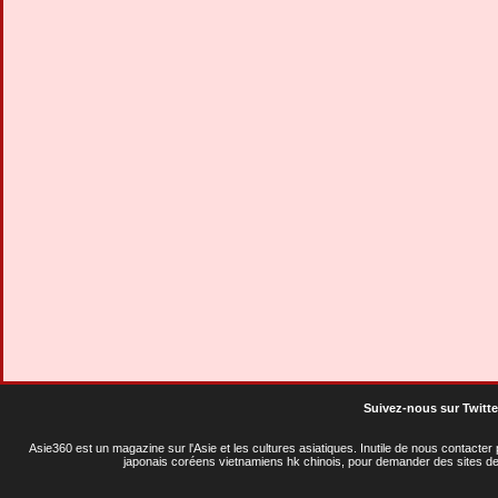
Suivez-nous sur Twitte
Asie360 est un magazine sur l'Asie et les cultures asiatiques
. Inutile de nous contacte
japonais coréens vietnamiens hk chinois, pour demander des sites de