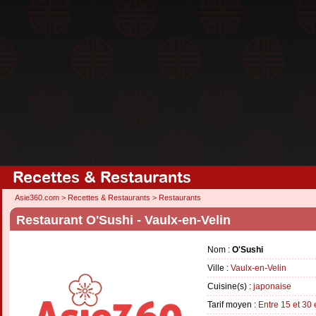
Recettes & Restaurants
Asie360.com
>
Recettes & Restaurants
>
Restaurants
Restaurant O'Sushi - Vaulx-en-Velin
Nom :
O'Sushi
Ville :
Vaulx-en-Velin
Cuisine(s) :
japonaise
Tarif moyen :
Entre 15 et 30