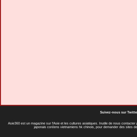
Suivez-nous sur Twitte
Asie360 est un magazine sur l'Asie et les cultures asiatiques
. Inutile de nous contacte
japonais coréens vietnamiens hk chinois, pour demander des sites de