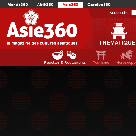
Monde360
Afrik360
Asie360
Caraibe360
Europe360
AmériqueLatine360
AmériqueDuNord360
Recherche :
Océanie360
Orient360
THEMATIQUE
Recettes & Restaurants
Tourisme
Horoscope