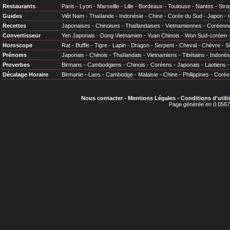
Restaurants
Paris
-
Lyon
-
Marseille
-
Lille
-
Bordeaux
-
Toulouse
-
Nantes
-
Stra
Guides
Viêt Nam
-
Thaïlande
-
Indonésie
-
Chine
-
Corée du Sud
-
Japon
-
Recettes
Japonaises
-
Chinoises
-
Thaïlandaises
-
Vietnamiennes
-
Coréenn
Convertisseur
Yen Japonais
-
Dong Vietnamien
-
Yuan Chinois
-
Won Sud-coréen
Horoscope
Rat
-
Buffle
-
Tigre
-
Lapin
-
Dragon
-
Serpent
-
Cheval
-
Chèvre
-
S
Prénoms
Japonais
-
Chinois
-
Thaïlandais
-
Vietnamiens
-
Tibétains
-
Indonés
Proverbes
Birmans
-
Cambodgiens
-
Chinois
-
Coréens
-
Japonais
-
Laotiens
Décalage Horaire
Birmanie
-
Laos
-
Cambodge
-
Malaisie
-
Chine
-
Philippines
-
Corée
Nous contacter
-
Mentions Légales
-
Conditions d'utili
Page générée en 0.0567