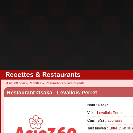
Recettes & Restaurants
Asie360.com
>
Recettes & Restaurants
>
Restaurants
Restaurant Osaka - Levallois-Perret
Nom :
Osaka
Ville :
Levallois-Perret
Cuisine(s) :
japonaise
Tarif moyen :
Entre 15 et 30