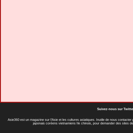
Suivez-nous sur Twitte
Asie360 est un magazine sur l'Asie et les cultures asiatiques
. Inutile de nous contacte
japonais coréens vietnamiens hk chinois, pour demander des sites de