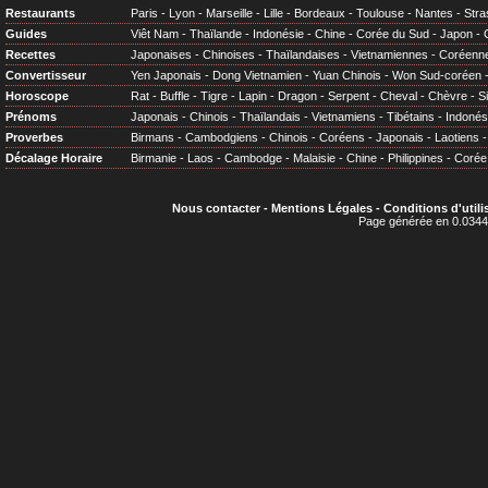
Restaurants
Paris
-
Lyon
-
Marseille
-
Lille
-
Bordeaux
-
Toulouse
-
Nantes
-
Stra
Guides
Viêt Nam
-
Thaïlande
-
Indonésie
-
Chine
-
Corée du Sud
-
Japon
-
Recettes
Japonaises
-
Chinoises
-
Thaïlandaises
-
Vietnamiennes
-
Coréenn
Convertisseur
Yen Japonais
-
Dong Vietnamien
-
Yuan Chinois
-
Won Sud-coréen
Horoscope
Rat
-
Buffle
-
Tigre
-
Lapin
-
Dragon
-
Serpent
-
Cheval
-
Chèvre
-
S
Prénoms
Japonais
-
Chinois
-
Thaïlandais
-
Vietnamiens
-
Tibétains
-
Indonés
Proverbes
Birmans
-
Cambodgiens
-
Chinois
-
Coréens
-
Japonais
-
Laotiens
Décalage Horaire
Birmanie
-
Laos
-
Cambodge
-
Malaisie
-
Chine
-
Philippines
-
Corée
Nous contacter
-
Mentions Légales
-
Conditions d'utili
Page générée en 0.0344