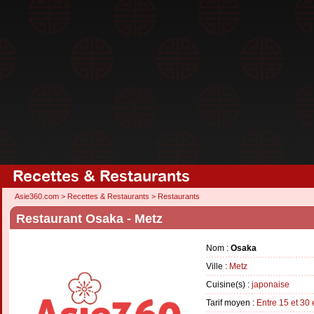
Recettes & Restaurants
Asie360.com
>
Recettes & Restaurants
>
Restaurants
Restaurant Osaka - Metz
Nom :
Osaka
Ville :
Metz
Cuisine(s) :
japonaise
Tarif moyen :
Entre 15 et 30