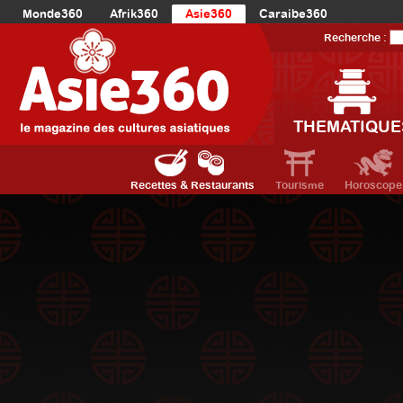
Monde360
Afrik360
Asie360
Caraibe360
Europe360
AmériqueLatine360
AmériqueDuNord360
Recherche :
Océanie360
Orient360
THEMATIQUE
Recettes & Restaurants
Tourisme
Horoscope