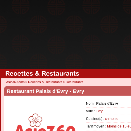
Recettes & Restaurants
Asie360.com
>
Recettes & Restaurants
>
Restaurants
Restaurant Palais d'Evry - Evry
Nom :
Palais d'Evry
Ville :
Evry
Cuisine(s) :
chinoise
Tarif moyen :
Moins de 15 e