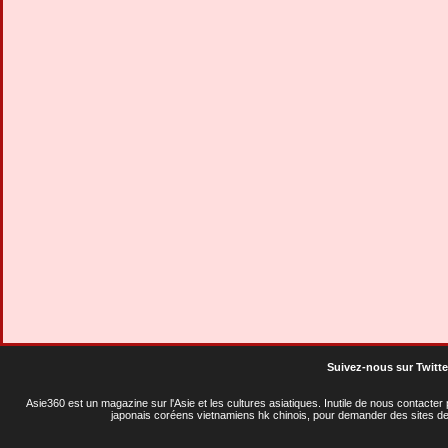
Suivez-nous sur Twitte
Asie360 est un magazine sur l'Asie et les cultures asiatiques
. Inutile de nous contacte
japonais coréens vietnamiens hk chinois, pour demander des sites de