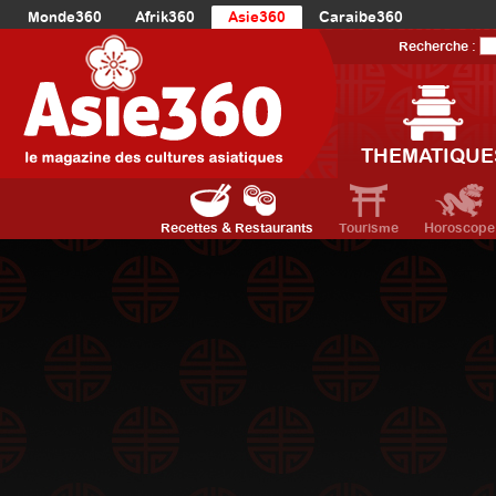
Monde360
Afrik360
Asie360
Caraibe360
Europe360
AmériqueLatine360
AmériqueDuNord360
Recherche :
Océanie360
Orient360
THEMATIQUE
Recettes & Restaurants
Tourisme
Horoscope