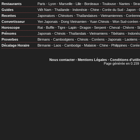
Restaurants
Paris
-
Lyon
-
Marseille
-
Lille
-
Bordeaux
-
Toulouse
-
Nantes
-
Stra
Guides
Viêt Nam
-
Thaïlande
-
Indonésie
-
Chine
-
Corée du Sud
-
Japon
-
Recettes
Japonaises
-
Chinoises
-
Thaïlandaises
-
Vietnamiennes
-
Coréenn
Convertisseur
Yen Japonais
-
Dong Vietnamien
-
Yuan Chinois
-
Won Sud-coréen
Horoscope
Rat
-
Buffle
-
Tigre
-
Lapin
-
Dragon
-
Serpent
-
Cheval
-
Chèvre
-
S
Prénoms
Japonais
-
Chinois
-
Thaïlandais
-
Vietnamiens
-
Tibétains
-
Indonés
Proverbes
Birmans
-
Cambodgiens
-
Chinois
-
Coréens
-
Japonais
-
Laotiens
Décalage Horaire
Birmanie
-
Laos
-
Cambodge
-
Malaisie
-
Chine
-
Philippines
-
Corée
Nous contacter
-
Mentions Légales
-
Conditions d'utili
Page générée en 0.159 