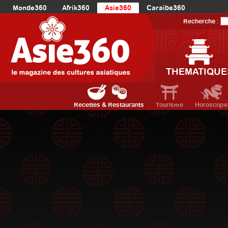
Monde360
Afrik360
Asie360
Caraibe360
Europe360
AmériqueLatine360
AmériqueDuNord360
Recherche :
Océanie360
Orient360
THEMATIQUE
Recettes & Restaurants
Tourisme
Horoscope