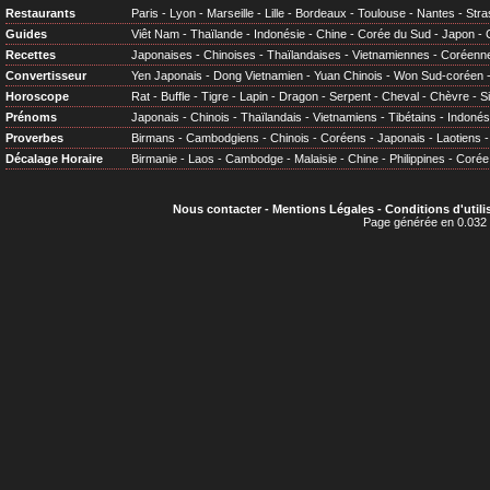
Restaurants
Paris
-
Lyon
-
Marseille
-
Lille
-
Bordeaux
-
Toulouse
-
Nantes
-
Stra
Guides
Viêt Nam
-
Thaïlande
-
Indonésie
-
Chine
-
Corée du Sud
-
Japon
-
Recettes
Japonaises
-
Chinoises
-
Thaïlandaises
-
Vietnamiennes
-
Coréenn
Convertisseur
Yen Japonais
-
Dong Vietnamien
-
Yuan Chinois
-
Won Sud-coréen
Horoscope
Rat
-
Buffle
-
Tigre
-
Lapin
-
Dragon
-
Serpent
-
Cheval
-
Chèvre
-
S
Prénoms
Japonais
-
Chinois
-
Thaïlandais
-
Vietnamiens
-
Tibétains
-
Indonés
Proverbes
Birmans
-
Cambodgiens
-
Chinois
-
Coréens
-
Japonais
-
Laotiens
Décalage Horaire
Birmanie
-
Laos
-
Cambodge
-
Malaisie
-
Chine
-
Philippines
-
Corée
Nous contacter
-
Mentions Légales
-
Conditions d'utili
Page générée en 0.032 