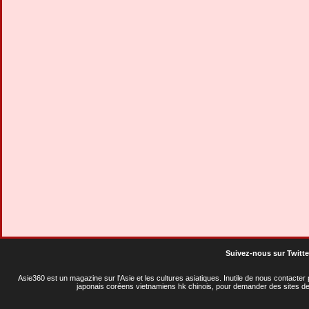
Suivez-nous sur Twitte
Asie360 est un magazine sur l'Asie et les cultures asiatiques
. Inutile de nous contacte
japonais coréens vietnamiens hk chinois, pour demander des sites de