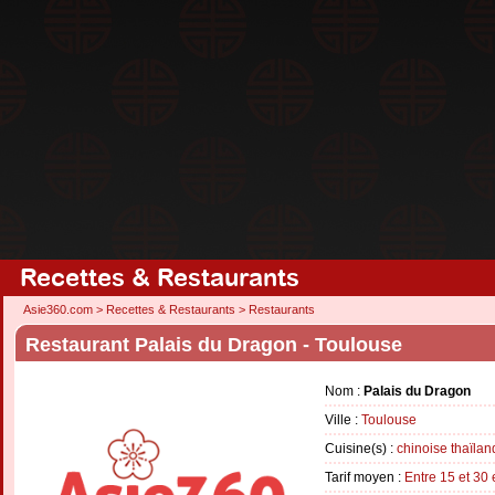
Recettes & Restaurants
Asie360.com
>
Recettes & Restaurants
>
Restaurants
Restaurant Palais du Dragon - Toulouse
Nom :
Palais du Dragon
Ville :
Toulouse
Cuisine(s) :
chinoise
thaïlan
Tarif moyen :
Entre 15 et 30