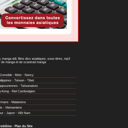
 manga ddl, films divx asiatiques, sous-titres, mp3
gne de manga et de scantrad manga
Grenoble
-
Metz
-
Nancy
ilippines
-
Taïwan
-
Tibet
gapouriennes
-
Taïwanaises
g-Kong
-
Riel Cambodgien
irmans
-
Malaisiens
is
-
Vietnamiens
our
-
Japon
-
Viêt Nam
problème
-
Plan du Site