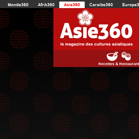
Monde360
Afrik360
Asie360
Caraibe360
Europe
Recettes & Restauran