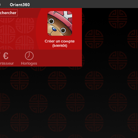
0
Orient360
Créer un compte
(bientôt)
rtisseur
Horloges