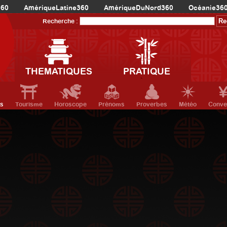
360
AmériqueLatine360
AmériqueDuNord360
Océanie36
Recherche :
THEMATIQUES
PRATIQUE
ts
Tourisme
Horoscope
Prénoms
Proverbes
Météo
Conve