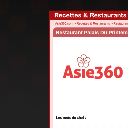
Recettes & Restaurants
Asie360.com
>
Recettes & Restaurants
>
Restauran
Restaurant Palais Du Printemp
Les mots du chef :