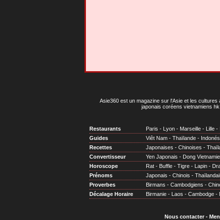
Asie360 est un magazine sur l'Asie et les cultures 
japonais coréens vietnamiens hk 
Restaurants
Paris
-
Lyon
-
Marseille
-
Lille
-
Guides
Viêt Nam
-
Thaïlande
-
Indonés
Recettes
Japonaises
-
Chinoises
-
Thaïl
Convertisseur
Yen Japonais
-
Dong Vietnami
Horoscope
Rat
-
Buffle
-
Tigre
-
Lapin
-
Dr
Prénoms
Japonais
-
Chinois
-
Thaïlandai
Proverbes
Birmans
-
Cambodgiens
-
Chin
Décalage Horaire
Birmanie
-
Laos
-
Cambodge
-
Nous contacter
-
Men