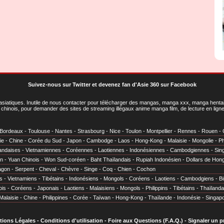
Suivez-nous sur Twitter
et
devenez fan d'Asie 360 sur Facebook
asiatiques
. Inutile de nous contacter pour télécharger des mangas, manga xxx, manga hentai,
chinois, pour demander des sites de streaming illégaux anime manga film, de lecture en li
Bordeaux
-
Toulouse
-
Nantes
-
Strasbourg
-
Nice
-
Toulon
-
Montpellier
-
Rennes
-
Rouen
-
ie
-
Chine
-
Corée du Sud
-
Japon
-
Cambodge
-
Laos
-
Hong-Kong
-
Malaisie
-
Mongolie
-
Ph
andaises
-
Vietnamiennes
-
Coréennes
-
Laotiennes
-
Indonésiennes
-
Cambodgiennes
-
Sin
en
-
Yuan Chinois
-
Won Sud-coréen
-
Baht Thaïlandais
-
Rupiah Indonésien
-
Dollars de Hon
agon
-
Serpent
-
Cheval
-
Chèvre
-
Singe
-
Coq
-
Chien
-
Cochon
s
-
Vietnamiens
-
Tibétains
-
Indonésiens
-
Mongols
-
Coréens
-
Laotiens
-
Cambodgiens
-
B
ois
-
Coréens
-
Japonais
-
Laotiens
-
Malaisiens
-
Mongols
-
Philippins
-
Tibétains
-
Thaïlanda
Malaisie
-
Chine
-
Philippines
-
Corée
-
Taïwan
-
Hong-Kong
-
Thaïlande
-
Indonésie
-
Singap
tions Légales
-
Conditions d'utilisation
-
Foire aux Questions (F.A.Q.)
-
Signaler un 