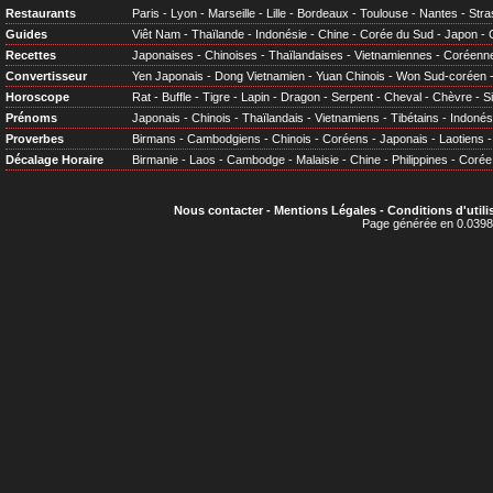
Restaurants
Paris
-
Lyon
-
Marseille
-
Lille
-
Bordeaux
-
Toulouse
-
Nantes
-
Stra
Guides
Viêt Nam
-
Thaïlande
-
Indonésie
-
Chine
-
Corée du Sud
-
Japon
-
Recettes
Japonaises
-
Chinoises
-
Thaïlandaises
-
Vietnamiennes
-
Coréenn
Convertisseur
Yen Japonais
-
Dong Vietnamien
-
Yuan Chinois
-
Won Sud-coréen
Horoscope
Rat
-
Buffle
-
Tigre
-
Lapin
-
Dragon
-
Serpent
-
Cheval
-
Chèvre
-
S
Prénoms
Japonais
-
Chinois
-
Thaïlandais
-
Vietnamiens
-
Tibétains
-
Indonés
Proverbes
Birmans
-
Cambodgiens
-
Chinois
-
Coréens
-
Japonais
-
Laotiens
Décalage Horaire
Birmanie
-
Laos
-
Cambodge
-
Malaisie
-
Chine
-
Philippines
-
Corée
Nous contacter
-
Mentions Légales
-
Conditions d'utili
Page générée en 0.0398