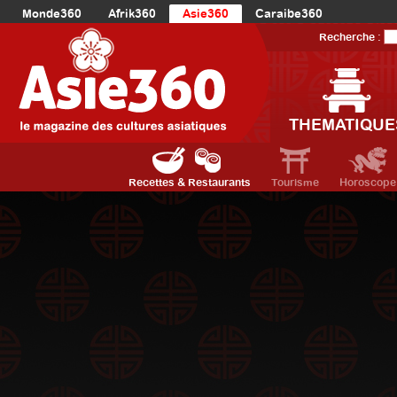
Monde360
Afrik360
Asie360
Caraibe360
Europe360
AmériqueLatine360
AmériqueDuNord360
Recherche :
Océanie360
Orient360
THEMATIQUE
Recettes & Restaurants
Tourisme
Horoscope