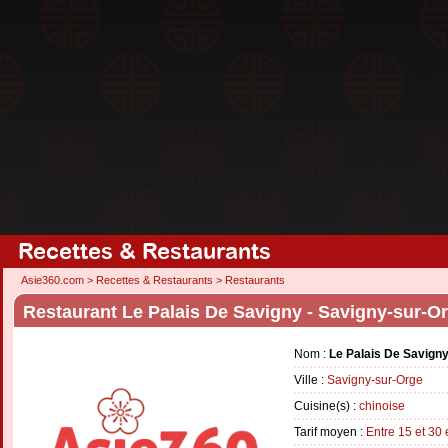
Recettes & Restaurants
Asie360.com
>
Recettes & Restaurants
>
Restaurants
Restaurant Le Palais De Savigny - Savigny-sur-O
Nom :
Le Palais De Savign
Ville :
Savigny-sur-Orge
Cuisine(s) :
chinoise
Tarif moyen :
Entre 15 et 30