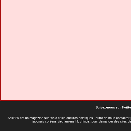
Suivez-nous sur Twitte
Asie360 est un magazine sur l'Asie et les cultures asiatiques
. Inutile de nous contacte
japonais coréens vietnamiens hk chinois, pour demander des sites de