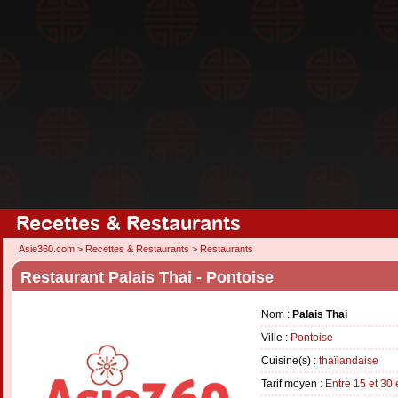
Recettes & Restaurants
Asie360.com
>
Recettes & Restaurants
>
Restaurants
Restaurant Palais Thai - Pontoise
Nom :
Palais Thai
Ville :
Pontoise
Cuisine(s) :
thaïlandaise
Tarif moyen :
Entre 15 et 30