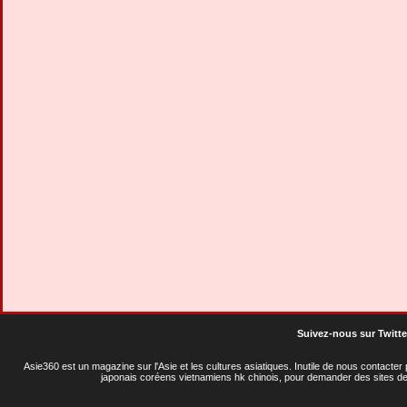
Suivez-nous sur Twitte
Asie360 est un magazine sur l'Asie et les cultures asiatiques
. Inutile de nous contacte
japonais coréens vietnamiens hk chinois, pour demander des sites de