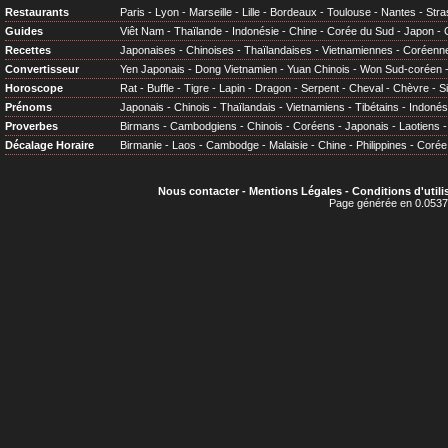
Restaurants
Paris
-
Lyon
-
Marseille
-
Lille
-
Bordeaux
-
Toulouse
-
Nantes
-
Stra
Guides
Viêt Nam
-
Thaïlande
-
Indonésie
-
Chine
-
Corée du Sud
-
Japon
-
Recettes
Japonaises
-
Chinoises
-
Thaïlandaises
-
Vietnamiennes
-
Coréenn
Convertisseur
Yen Japonais
-
Dong Vietnamien
-
Yuan Chinois
-
Won Sud-coréen
Horoscope
Rat
-
Buffle
-
Tigre
-
Lapin
-
Dragon
-
Serpent
-
Cheval
-
Chèvre
-
S
Prénoms
Japonais
-
Chinois
-
Thaïlandais
-
Vietnamiens
-
Tibétains
-
Indonés
Proverbes
Birmans
-
Cambodgiens
-
Chinois
-
Coréens
-
Japonais
-
Laotiens
Décalage Horaire
Birmanie
-
Laos
-
Cambodge
-
Malaisie
-
Chine
-
Philippines
-
Corée
Nous contacter
-
Mentions Légales
-
Conditions d'utili
Page générée en 0.0537