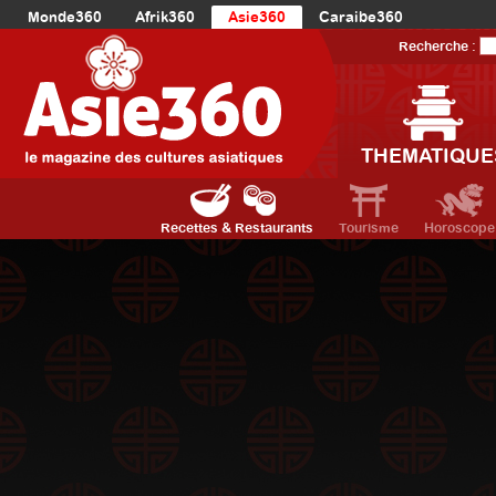
Monde360
Afrik360
Asie360
Caraibe360
Europe360
AmériqueLatine360
AmériqueDuNord360
Recherche :
Océanie360
Orient360
THEMATIQUE
Recettes & Restaurants
Tourisme
Horoscope