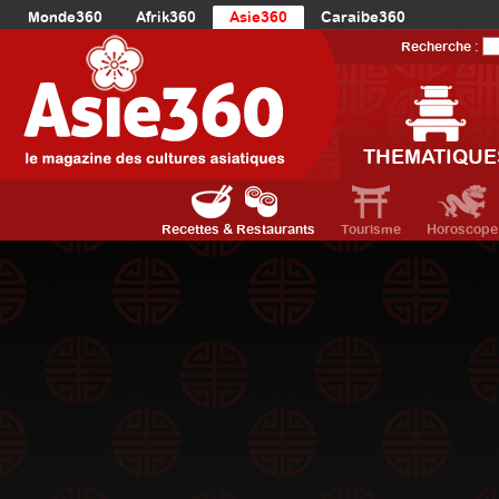
Monde360
Afrik360
Asie360
Caraibe360
Europe360
AmériqueLatine360
AmériqueDuNord360
Recherche :
Océanie360
Orient360
THEMATIQUE
Recettes & Restaurants
Tourisme
Horoscope