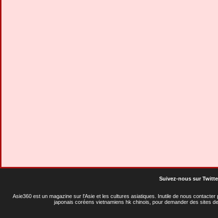
Suivez-nous sur Twitte
Asie360 est un magazine sur l'Asie et les cultures asiatiques
. Inutile de nous contacte
japonais coréens vietnamiens hk chinois, pour demander des sites de