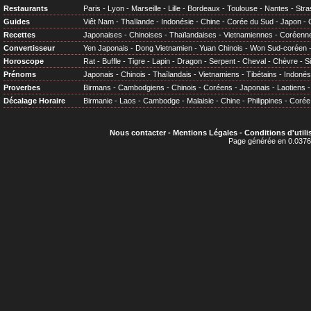
Restaurants
Paris
-
Lyon
-
Marseille
-
Lille
-
Bordeaux
-
Toulouse
-
Nantes
-
Stra
Guides
Viêt Nam
-
Thaïlande
-
Indonésie
-
Chine
-
Corée du Sud
-
Japon
-
Recettes
Japonaises
-
Chinoises
-
Thaïlandaises
-
Vietnamiennes
-
Coréenn
Convertisseur
Yen Japonais
-
Dong Vietnamien
-
Yuan Chinois
-
Won Sud-coréen
Horoscope
Rat
-
Buffle
-
Tigre
-
Lapin
-
Dragon
-
Serpent
-
Cheval
-
Chèvre
-
S
Prénoms
Japonais
-
Chinois
-
Thaïlandais
-
Vietnamiens
-
Tibétains
-
Indonés
Proverbes
Birmans
-
Cambodgiens
-
Chinois
-
Coréens
-
Japonais
-
Laotiens
Décalage Horaire
Birmanie
-
Laos
-
Cambodge
-
Malaisie
-
Chine
-
Philippines
-
Corée
Nous contacter
-
Mentions Légales
-
Conditions d'utili
Page générée en 0.0376