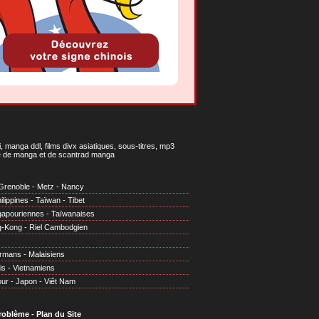
 manga ddl, films divx asiatiques, sous-titres, mp3
gne de manga et de scantrad manga
Grenoble
-
Metz
-
Nancy
ilippines
-
Taïwan
-
Tibet
gapouriennes
-
Taïwanaises
g-Kong
-
Riel Cambodgien
irmans
-
Malaisiens
is
-
Vietnamiens
our
-
Japon
-
Viêt Nam
problème
-
Plan du Site