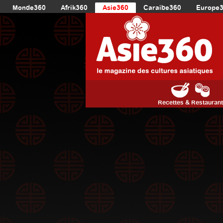
Monde360
Afrik360
Asie360
Caraibe360
Europe
Recettes & Restauran