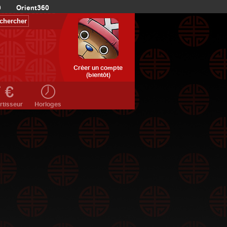
0
Orient360
Créer un compte
(bientôt)
rtisseur
Horloges