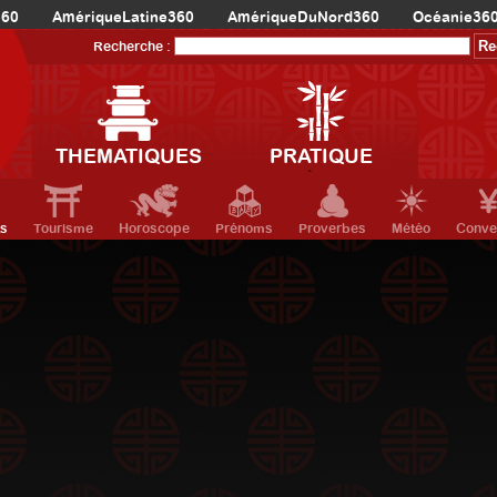
360
AmériqueLatine360
AmériqueDuNord360
Océanie36
Recherche :
THEMATIQUES
PRATIQUE
ts
Tourisme
Horoscope
Prénoms
Proverbes
Météo
Conve