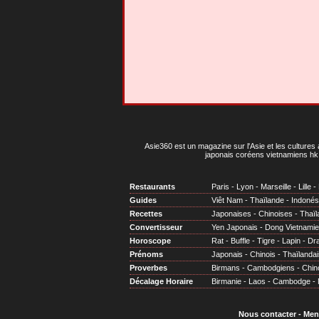
Asie360 est un magazine sur l'Asie et les cultures 
japonais coréens vietnamiens hk 
Restaurants
Paris
-
Lyon
-
Marseille
-
Lille
-
Guides
Viêt Nam
-
Thaïlande
-
Indonés
Recettes
Japonaises
-
Chinoises
-
Thaïl
Convertisseur
Yen Japonais
-
Dong Vietnami
Horoscope
Rat
-
Buffle
-
Tigre
-
Lapin
-
Dr
Prénoms
Japonais
-
Chinois
-
Thaïlandai
Proverbes
Birmans
-
Cambodgiens
-
Chin
Décalage Horaire
Birmanie
-
Laos
-
Cambodge
-
Nous contacter
-
Men