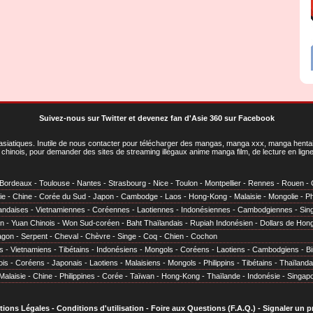
Suivez-nous sur Twitter
et
devenez fan d'Asie 360 sur Facebook
asiatiques
. Inutile de nous contacter pour télécharger des mangas, manga xxx, manga hentai,
chinois, pour demander des sites de streaming illégaux anime manga film, de lecture en li
Bordeaux
-
Toulouse
-
Nantes
-
Strasbourg
-
Nice
-
Toulon
-
Montpellier
-
Rennes
-
Rouen
-
ie
-
Chine
-
Corée du Sud
-
Japon
-
Cambodge
-
Laos
-
Hong-Kong
-
Malaisie
-
Mongolie
-
Ph
andaises
-
Vietnamiennes
-
Coréennes
-
Laotiennes
-
Indonésiennes
-
Cambodgiennes
-
Sin
en
-
Yuan Chinois
-
Won Sud-coréen
-
Baht Thaïlandais
-
Rupiah Indonésien
-
Dollars de Hon
agon
-
Serpent
-
Cheval
-
Chèvre
-
Singe
-
Coq
-
Chien
-
Cochon
s
-
Vietnamiens
-
Tibétains
-
Indonésiens
-
Mongols
-
Coréens
-
Laotiens
-
Cambodgiens
-
B
ois
-
Coréens
-
Japonais
-
Laotiens
-
Malaisiens
-
Mongols
-
Philippins
-
Tibétains
-
Thaïlanda
Malaisie
-
Chine
-
Philippines
-
Corée
-
Taïwan
-
Hong-Kong
-
Thaïlande
-
Indonésie
-
Singap
tions Légales
-
Conditions d'utilisation
-
Foire aux Questions (F.A.Q.)
-
Signaler un 