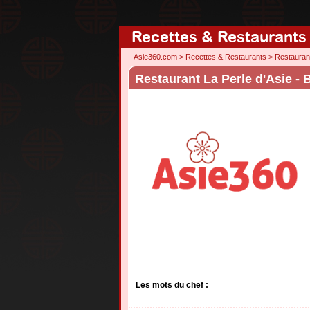
Recettes & Restaurants
Asie360.com
>
Recettes & Restaurants
>
Restauran
Restaurant La Perle d'Asie -
Les mots du chef :