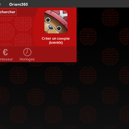
0
Orient360
Créer un compte
(bientôt)
rtisseur
Horloges