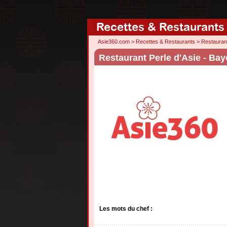
Recettes & Restaurants
Asie360.com
>
Recettes & Restaurants
>
Restauran
Restaurant Perle d'Asie - Ba
Les mots du chef :