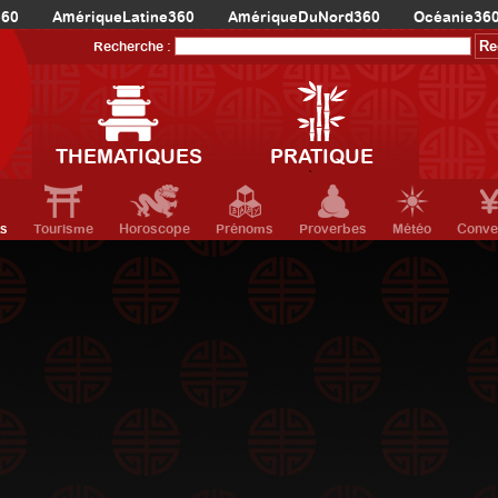
360
AmériqueLatine360
AmériqueDuNord360
Océanie36
Recherche :
THEMATIQUES
PRATIQUE
ts
Tourisme
Horoscope
Prénoms
Proverbes
Météo
Conve