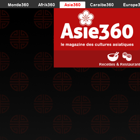
Monde360
Afrik360
Asie360
Caraibe360
Europe
Recettes & Restauran