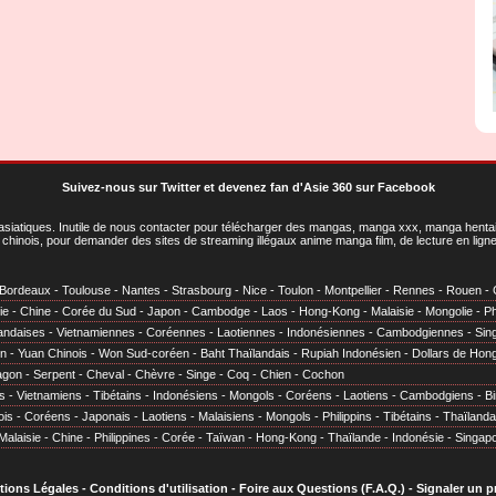
Suivez-nous sur Twitter
et
devenez fan d'Asie 360 sur Facebook
asiatiques
. Inutile de nous contacter pour télécharger des mangas, manga xxx, manga hentai,
chinois, pour demander des sites de streaming illégaux anime manga film, de lecture en li
Bordeaux
-
Toulouse
-
Nantes
-
Strasbourg
-
Nice
-
Toulon
-
Montpellier
-
Rennes
-
Rouen
-
ie
-
Chine
-
Corée du Sud
-
Japon
-
Cambodge
-
Laos
-
Hong-Kong
-
Malaisie
-
Mongolie
-
Ph
andaises
-
Vietnamiennes
-
Coréennes
-
Laotiennes
-
Indonésiennes
-
Cambodgiennes
-
Sin
en
-
Yuan Chinois
-
Won Sud-coréen
-
Baht Thaïlandais
-
Rupiah Indonésien
-
Dollars de Hon
agon
-
Serpent
-
Cheval
-
Chèvre
-
Singe
-
Coq
-
Chien
-
Cochon
s
-
Vietnamiens
-
Tibétains
-
Indonésiens
-
Mongols
-
Coréens
-
Laotiens
-
Cambodgiens
-
B
ois
-
Coréens
-
Japonais
-
Laotiens
-
Malaisiens
-
Mongols
-
Philippins
-
Tibétains
-
Thaïlanda
Malaisie
-
Chine
-
Philippines
-
Corée
-
Taïwan
-
Hong-Kong
-
Thaïlande
-
Indonésie
-
Singap
tions Légales
-
Conditions d'utilisation
-
Foire aux Questions (F.A.Q.)
-
Signaler un 