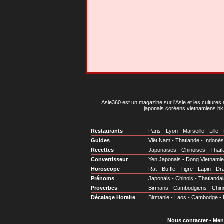
Asie360 est un magazine sur l'Asie et les cultures 
japonais coréens vietnamiens hk 
Restaurants
Paris
-
Lyon
-
Marseille
-
Lille
-
Guides
Viêt Nam
-
Thaïlande
-
Indonés
Recettes
Japonaises
-
Chinoises
-
Thaïl
Convertisseur
Yen Japonais
-
Dong Vietnami
Horoscope
Rat
-
Buffle
-
Tigre
-
Lapin
-
Dr
Prénoms
Japonais
-
Chinois
-
Thaïlandai
Proverbes
Birmans
-
Cambodgiens
-
Chin
Décalage Horaire
Birmanie
-
Laos
-
Cambodge
-
Nous contacter
-
Men