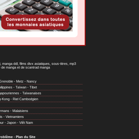
 manga ddl, films divx asiatiques, sous-titres, mp3
gne de manga et de scantrad manga
Grenoble
-
Metz
-
Nancy
ilippines
-
Taïwan
-
Tibet
gapouriennes
-
Taïwanaises
g-Kong
-
Riel Cambodgien
irmans
-
Malaisiens
is
-
Vietnamiens
our
-
Japon
-
Viêt Nam
problème
-
Plan du Site