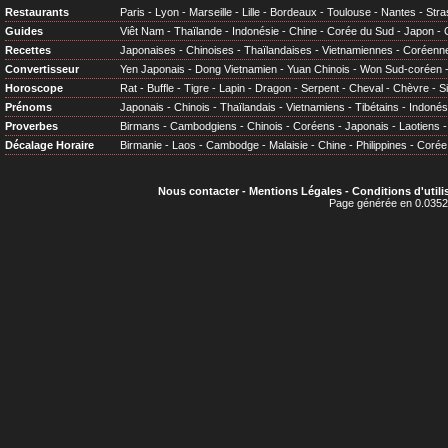
Restaurants
Paris
-
Lyon
-
Marseille
-
Lille
-
Bordeaux
-
Toulouse
-
Nantes
-
Stra
Guides
Viêt Nam
-
Thaïlande
-
Indonésie
-
Chine
-
Corée du Sud
-
Japon
-
Recettes
Japonaises
-
Chinoises
-
Thaïlandaises
-
Vietnamiennes
-
Coréenn
Convertisseur
Yen Japonais
-
Dong Vietnamien
-
Yuan Chinois
-
Won Sud-coréen
Horoscope
Rat
-
Buffle
-
Tigre
-
Lapin
-
Dragon
-
Serpent
-
Cheval
-
Chèvre
-
S
Prénoms
Japonais
-
Chinois
-
Thaïlandais
-
Vietnamiens
-
Tibétains
-
Indonés
Proverbes
Birmans
-
Cambodgiens
-
Chinois
-
Coréens
-
Japonais
-
Laotiens
Décalage Horaire
Birmanie
-
Laos
-
Cambodge
-
Malaisie
-
Chine
-
Philippines
-
Corée
Nous contacter
-
Mentions Légales
-
Conditions d'utili
Page générée en 0.0352