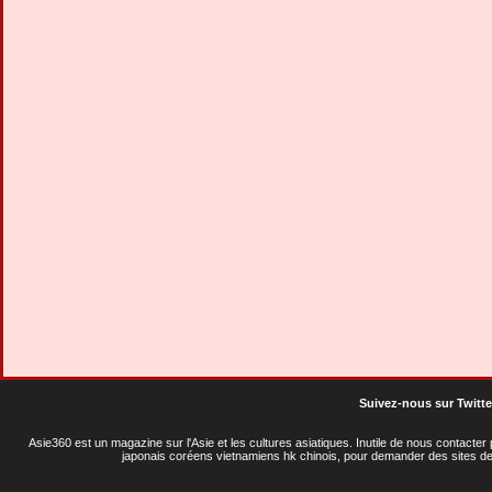
Suivez-nous sur Twitte
Asie360 est un magazine sur l'Asie et les cultures asiatiques
. Inutile de nous contacte
japonais coréens vietnamiens hk chinois, pour demander des sites de