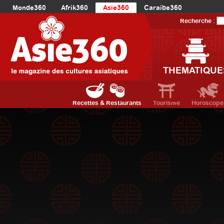
Monde360
Afrik360
Asie360
Caraibe360
Europe360
AmériqueLatine360
AmériqueDuNord360
Recherche :
Océanie360
Orient360
THEMATIQUE
Recettes & Restaurants
Tourisme
Horoscope