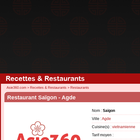
Recettes & Restaurants
Asie360.com
>
Recettes & Restaurants
>
Restaurants
Restaurant Saïgon - Agde
Nom :
Saïgon
Ville :
Agde
Cuisine(s) :
vietnamienne
Tarif moyen :