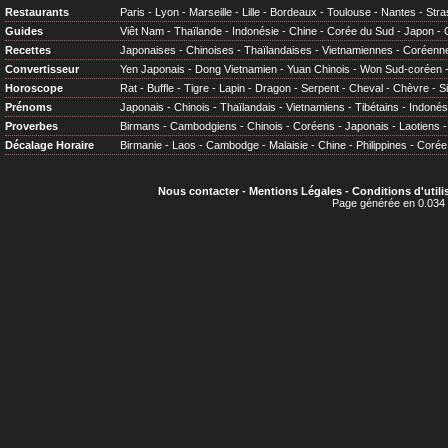
Restaurants
Paris
-
Lyon
-
Marseille
-
Lille
-
Bordeaux
-
Toulouse
-
Nantes
-
Stra
Guides
Viêt Nam
-
Thaïlande
-
Indonésie
-
Chine
-
Corée du Sud
-
Japon
-
Recettes
Japonaises
-
Chinoises
-
Thaïlandaises
-
Vietnamiennes
-
Coréenn
Convertisseur
Yen Japonais
-
Dong Vietnamien
-
Yuan Chinois
-
Won Sud-coréen
Horoscope
Rat
-
Buffle
-
Tigre
-
Lapin
-
Dragon
-
Serpent
-
Cheval
-
Chèvre
-
S
Prénoms
Japonais
-
Chinois
-
Thaïlandais
-
Vietnamiens
-
Tibétains
-
Indonés
Proverbes
Birmans
-
Cambodgiens
-
Chinois
-
Coréens
-
Japonais
-
Laotiens
Décalage Horaire
Birmanie
-
Laos
-
Cambodge
-
Malaisie
-
Chine
-
Philippines
-
Corée
Nous contacter
-
Mentions Légales
-
Conditions d'utili
Page générée en 0.034 