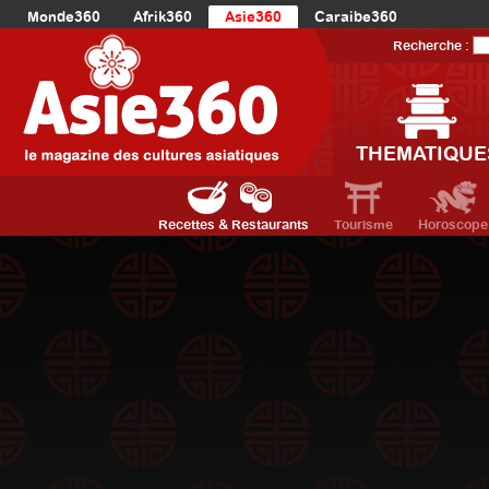
Monde360
Afrik360
Asie360
Caraibe360
Europe360
AmériqueLatine360
AmériqueDuNord360
Recherche :
Océanie360
Orient360
THEMATIQUE
Recettes & Restaurants
Tourisme
Horoscope