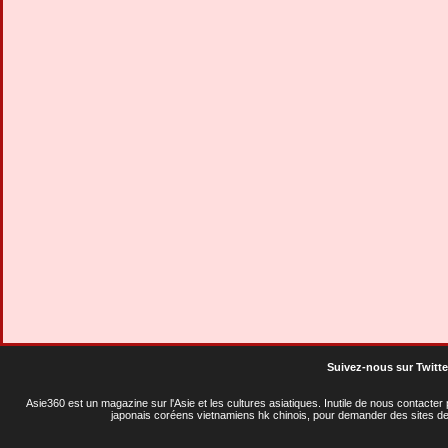
Suivez-nous sur Twitte
Asie360 est un magazine sur l'Asie et les cultures asiatiques
. Inutile de nous contacte
japonais coréens vietnamiens hk chinois, pour demander des sites de