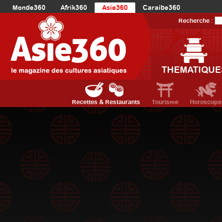
Monde360
Afrik360
Asie360
Caraibe360
Europe360
AmériqueLatine360
AmériqueDuNord360
Recherche :
Océanie360
Orient360
THEMATIQUE
Recettes & Restaurants
Tourisme
Horoscope