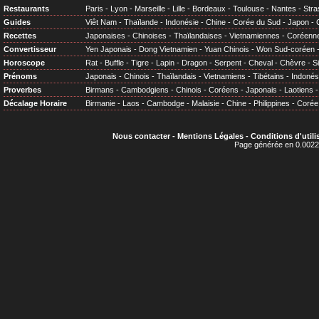
Restaurants
Paris
-
Lyon
-
Marseille
-
Lille
-
Bordeaux
-
Toulouse
-
Nantes
-
Stra
Guides
Viêt Nam
-
Thaïlande
-
Indonésie
-
Chine
-
Corée du Sud
-
Japon
-
Recettes
Japonaises
-
Chinoises
-
Thaïlandaises
-
Vietnamiennes
-
Coréenn
Convertisseur
Yen Japonais
-
Dong Vietnamien
-
Yuan Chinois
-
Won Sud-coréen
Horoscope
Rat
-
Buffle
-
Tigre
-
Lapin
-
Dragon
-
Serpent
-
Cheval
-
Chèvre
-
S
Prénoms
Japonais
-
Chinois
-
Thaïlandais
-
Vietnamiens
-
Tibétains
-
Indonés
Proverbes
Birmans
-
Cambodgiens
-
Chinois
-
Coréens
-
Japonais
-
Laotiens
Décalage Horaire
Birmanie
-
Laos
-
Cambodge
-
Malaisie
-
Chine
-
Philippines
-
Corée
Nous contacter
-
Mentions Légales
-
Conditions d'utili
Page générée en 0.0022