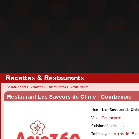
Recettes & Restaurants
Asie360.com
>
Recettes & Restaurants
>
Restaurants
Restaurant Les Saveurs de Chine - Courbevoie
Nom :
Les Saveurs de Chin
Ville :
Courbevoie
Cuisine(s) :
chinoise
Tarif moyen :
Moins de 15 e