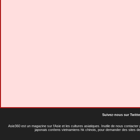
Suivez-nous sur Twitte
Asie360 est un magazine sur l'Asie et les cultures asiatiques
. Inutile de nous contacte
japonais coréens vietnamiens hk chinois, pour demander des sites de