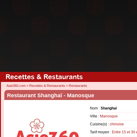
Recettes & Restaurants
Asie360.com
>
Recettes & Restaurants
>
Restaurants
Restaurant Shanghaï - Manosque
Nom :
Shanghaï
Ville :
Manosque
Cuisine(s) :
chinoise
Tarif moyen :
Entre 15 et 30