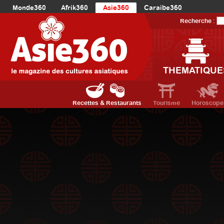
Monde360
Afrik360
Asie360
Caraibe360
Europe360
AmériqueLatine360
AmériqueDuNord360
Recherche :
Océanie360
Orient360
THEMATIQUE
Recettes & Restaurants
Tourisme
Horoscope