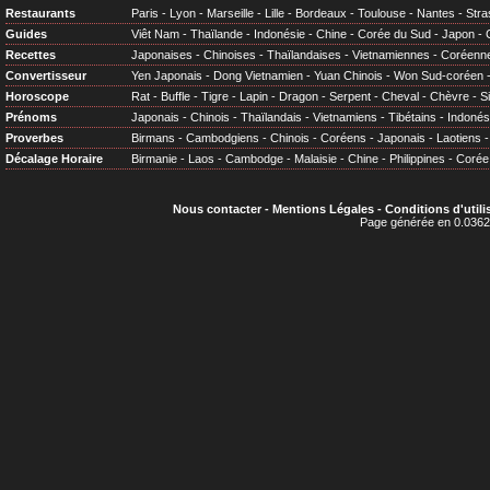
Restaurants
Paris
-
Lyon
-
Marseille
-
Lille
-
Bordeaux
-
Toulouse
-
Nantes
-
Stra
Guides
Viêt Nam
-
Thaïlande
-
Indonésie
-
Chine
-
Corée du Sud
-
Japon
-
Recettes
Japonaises
-
Chinoises
-
Thaïlandaises
-
Vietnamiennes
-
Coréenn
Convertisseur
Yen Japonais
-
Dong Vietnamien
-
Yuan Chinois
-
Won Sud-coréen
Horoscope
Rat
-
Buffle
-
Tigre
-
Lapin
-
Dragon
-
Serpent
-
Cheval
-
Chèvre
-
S
Prénoms
Japonais
-
Chinois
-
Thaïlandais
-
Vietnamiens
-
Tibétains
-
Indonés
Proverbes
Birmans
-
Cambodgiens
-
Chinois
-
Coréens
-
Japonais
-
Laotiens
Décalage Horaire
Birmanie
-
Laos
-
Cambodge
-
Malaisie
-
Chine
-
Philippines
-
Corée
Nous contacter
-
Mentions Légales
-
Conditions d'utili
Page générée en 0.0362