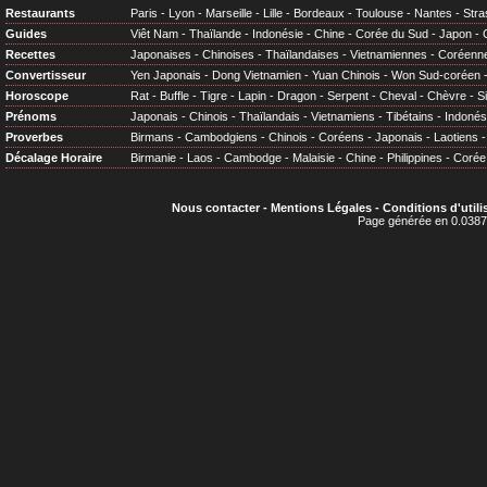
Restaurants
Paris
-
Lyon
-
Marseille
-
Lille
-
Bordeaux
-
Toulouse
-
Nantes
-
Stra
Guides
Viêt Nam
-
Thaïlande
-
Indonésie
-
Chine
-
Corée du Sud
-
Japon
-
Recettes
Japonaises
-
Chinoises
-
Thaïlandaises
-
Vietnamiennes
-
Coréenn
Convertisseur
Yen Japonais
-
Dong Vietnamien
-
Yuan Chinois
-
Won Sud-coréen
Horoscope
Rat
-
Buffle
-
Tigre
-
Lapin
-
Dragon
-
Serpent
-
Cheval
-
Chèvre
-
S
Prénoms
Japonais
-
Chinois
-
Thaïlandais
-
Vietnamiens
-
Tibétains
-
Indonés
Proverbes
Birmans
-
Cambodgiens
-
Chinois
-
Coréens
-
Japonais
-
Laotiens
Décalage Horaire
Birmanie
-
Laos
-
Cambodge
-
Malaisie
-
Chine
-
Philippines
-
Corée
Nous contacter
-
Mentions Légales
-
Conditions d'utili
Page générée en 0.0387