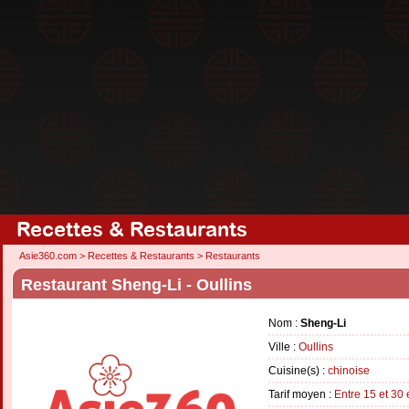
Recettes & Restaurants
Asie360.com
>
Recettes & Restaurants
>
Restaurants
Restaurant Sheng-Li - Oullins
Nom :
Sheng-Li
Ville :
Oullins
Cuisine(s) :
chinoise
Tarif moyen :
Entre 15 et 30