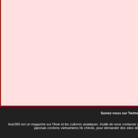
Suivez-nous sur Twitte
Asie360 est un magazine sur l'Asie et les cultures asiatiques
. Inutile de nous contacte
japonais coréens vietnamiens hk chinois, pour demander des sites de