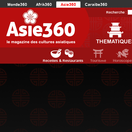
Monde360
Afrik360
Asie360
Caraibe360
Europe360
AmériqueLatine360
AmériqueDuNord360
Recherche :
Océanie360
Orient360
THEMATIQUE
Recettes & Restaurants
Tourisme
Horoscope