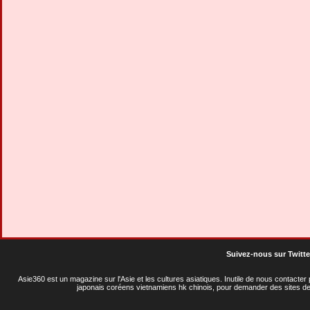
Suivez-nous sur Twitte
Asie360 est un magazine sur l'Asie et les cultures asiatiques
. Inutile de nous contacte
japonais coréens vietnamiens hk chinois, pour demander des sites de