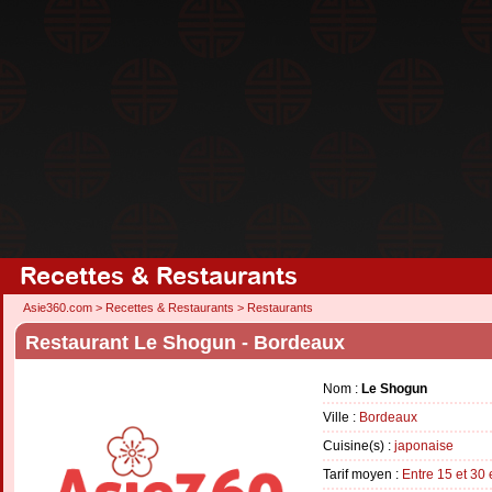
Recettes & Restaurants
Asie360.com
>
Recettes & Restaurants
>
Restaurants
Restaurant Le Shogun - Bordeaux
Nom :
Le Shogun
Ville :
Bordeaux
Cuisine(s) :
japonaise
Tarif moyen :
Entre 15 et 30