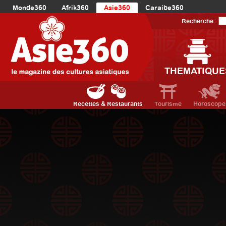
Monde360
Afrik360
Asie360
Caraibe360
Europe360
AmériqueLatine360
AmériqueDuNord360
Recherche :
Océanie360
Orient360
THEMATIQUE
Recettes & Restaurants
Tourisme
Horoscope