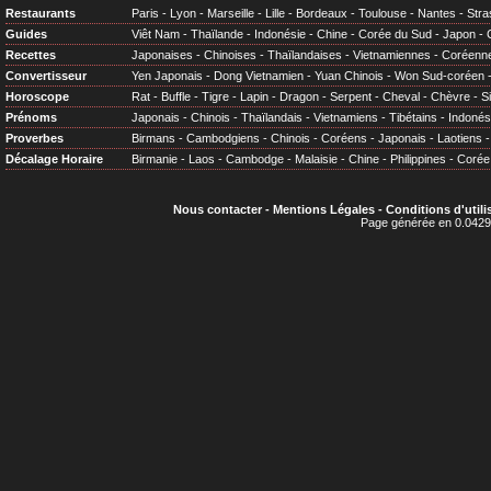
Restaurants
Paris
-
Lyon
-
Marseille
-
Lille
-
Bordeaux
-
Toulouse
-
Nantes
-
Stra
Guides
Viêt Nam
-
Thaïlande
-
Indonésie
-
Chine
-
Corée du Sud
-
Japon
-
Recettes
Japonaises
-
Chinoises
-
Thaïlandaises
-
Vietnamiennes
-
Coréenn
Convertisseur
Yen Japonais
-
Dong Vietnamien
-
Yuan Chinois
-
Won Sud-coréen
Horoscope
Rat
-
Buffle
-
Tigre
-
Lapin
-
Dragon
-
Serpent
-
Cheval
-
Chèvre
-
S
Prénoms
Japonais
-
Chinois
-
Thaïlandais
-
Vietnamiens
-
Tibétains
-
Indonés
Proverbes
Birmans
-
Cambodgiens
-
Chinois
-
Coréens
-
Japonais
-
Laotiens
Décalage Horaire
Birmanie
-
Laos
-
Cambodge
-
Malaisie
-
Chine
-
Philippines
-
Corée
Nous contacter
-
Mentions Légales
-
Conditions d'utili
Page générée en 0.0429