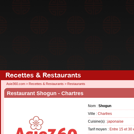
Recettes & Restaurants
Asie360.com
>
Recettes & Restaurants
>
Restaurants
Restaurant Shogun - Chartres
Nom :
Shogun
Ville :
Chartres
Cuisine(s) :
japonaise
Tarif moyen :
Entre 15 et 30