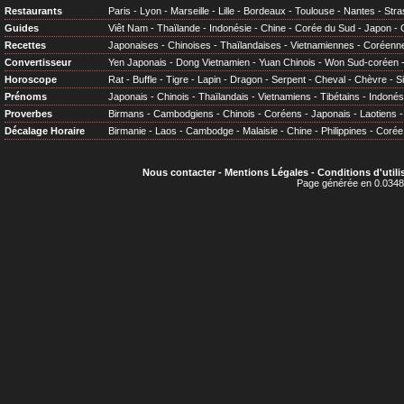
Restaurants
Paris
-
Lyon
-
Marseille
-
Lille
-
Bordeaux
-
Toulouse
-
Nantes
-
Stra
Guides
Viêt Nam
-
Thaïlande
-
Indonésie
-
Chine
-
Corée du Sud
-
Japon
-
Recettes
Japonaises
-
Chinoises
-
Thaïlandaises
-
Vietnamiennes
-
Coréenn
Convertisseur
Yen Japonais
-
Dong Vietnamien
-
Yuan Chinois
-
Won Sud-coréen
Horoscope
Rat
-
Buffle
-
Tigre
-
Lapin
-
Dragon
-
Serpent
-
Cheval
-
Chèvre
-
S
Prénoms
Japonais
-
Chinois
-
Thaïlandais
-
Vietnamiens
-
Tibétains
-
Indonés
Proverbes
Birmans
-
Cambodgiens
-
Chinois
-
Coréens
-
Japonais
-
Laotiens
Décalage Horaire
Birmanie
-
Laos
-
Cambodge
-
Malaisie
-
Chine
-
Philippines
-
Corée
Nous contacter
-
Mentions Légales
-
Conditions d'utili
Page générée en 0.0348