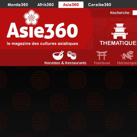
Monde360
Afrik360
Asie360
Caraibe360
Europe360
AmériqueLatine360
AmériqueDuNord360
Recherche :
Océanie360
Orient360
THEMATIQUE
Recettes & Restaurants
Tourisme
Horoscope