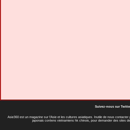
Suivez-nous sur Twitte
Asie360 est un magazine sur l'Asie et les cultures asiatiques
. Inutile de nous contacte
japonais coréens vietnamiens hk chinois, pour demander des sites de