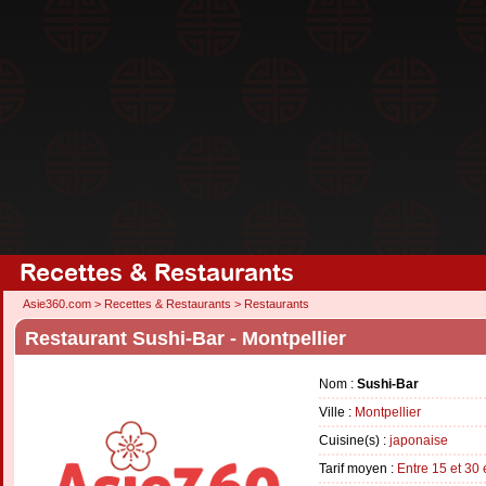
Recettes & Restaurants
Asie360.com
>
Recettes & Restaurants
>
Restaurants
Restaurant Sushi-Bar - Montpellier
Nom :
Sushi-Bar
Ville :
Montpellier
Cuisine(s) :
japonaise
Tarif moyen :
Entre 15 et 30