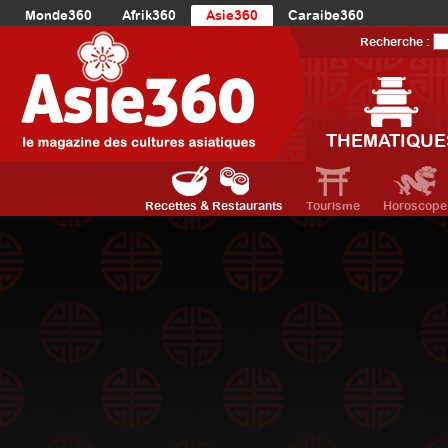
Monde360
Afrik360
Asie360
Caraibe360
Europe360
AmériqueLatine360
AmériqueDuNord360
Recherche :
Océanie360
Orient360
THEMATIQUE
Recettes & Restaurants
Tourisme
Horoscope