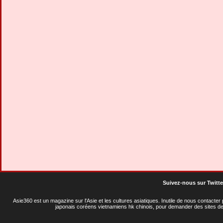
Suivez-nous sur Twitte
Asie360 est un magazine sur l'Asie et les cultures asiatiques
. Inutile de nous contacte
japonais coréens vietnamiens hk chinois, pour demander des sites de