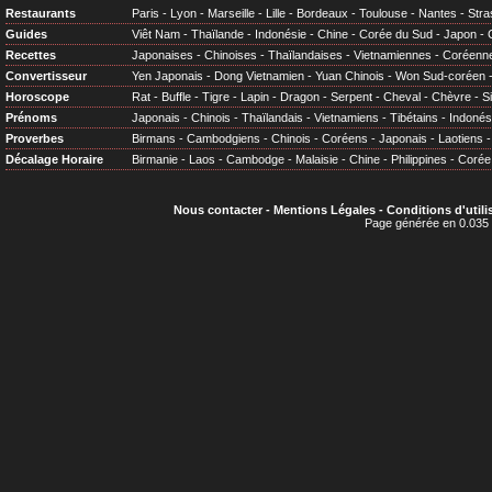
Restaurants
Paris
-
Lyon
-
Marseille
-
Lille
-
Bordeaux
-
Toulouse
-
Nantes
-
Stra
Guides
Viêt Nam
-
Thaïlande
-
Indonésie
-
Chine
-
Corée du Sud
-
Japon
-
Recettes
Japonaises
-
Chinoises
-
Thaïlandaises
-
Vietnamiennes
-
Coréenn
Convertisseur
Yen Japonais
-
Dong Vietnamien
-
Yuan Chinois
-
Won Sud-coréen
Horoscope
Rat
-
Buffle
-
Tigre
-
Lapin
-
Dragon
-
Serpent
-
Cheval
-
Chèvre
-
S
Prénoms
Japonais
-
Chinois
-
Thaïlandais
-
Vietnamiens
-
Tibétains
-
Indonés
Proverbes
Birmans
-
Cambodgiens
-
Chinois
-
Coréens
-
Japonais
-
Laotiens
Décalage Horaire
Birmanie
-
Laos
-
Cambodge
-
Malaisie
-
Chine
-
Philippines
-
Corée
Nous contacter
-
Mentions Légales
-
Conditions d'utili
Page générée en 0.035 