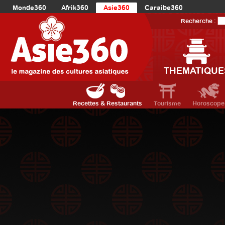
Monde360
Afrik360
Asie360
Caraibe360
Europe360
AmériqueLatine360
AmériqueDuNord360
Recherche :
Océanie360
Orient360
THEMATIQUE
Recettes & Restaurants
Tourisme
Horoscope