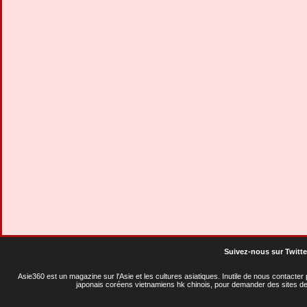
Suivez-nous sur Twitte
Asie360 est un magazine sur l'Asie et les cultures asiatiques
. Inutile de nous contacte
japonais coréens vietnamiens hk chinois, pour demander des sites de