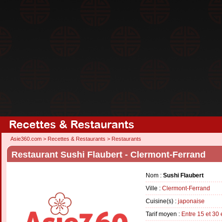
Recettes & Restaurants
Asie360.com
>
Recettes & Restaurants
>
Restaurants
Restaurant Sushi Flaubert - Clermont-Ferrand
Nom :
Sushi Flaubert
Ville :
Clermont-Ferrand
Cuisine(s) :
japonaise
Tarif moyen :
Entre 15 et 30