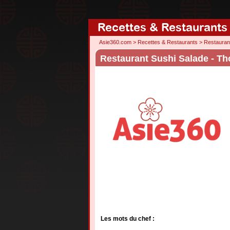
Recettes & Restaurants
Asie360.com
>
Recettes & Restaurants
>
Restauran
Restaurant Sushi Salade - Th
Les mots du chef :