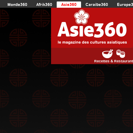
Monde360
Afrik360
Asie360
Caraibe360
Europe
Recettes & Restauran