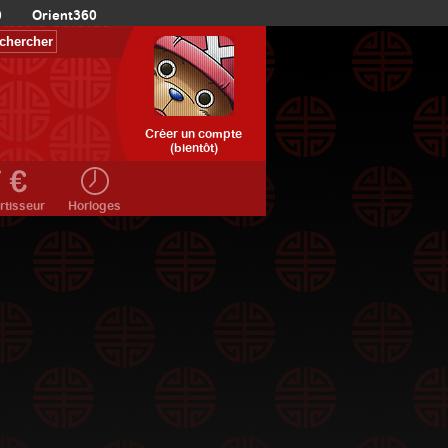
0
Orient360
Créer un compte
(bientôt)
rtisseur
Horloges