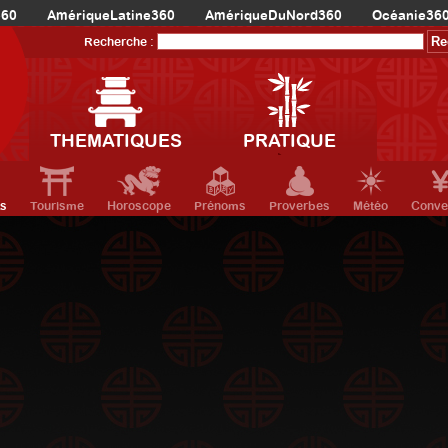
360
AmériqueLatine360
AmériqueDuNord360
Océanie36
Recherche :
THEMATIQUES
PRATIQUE
ts
Tourisme
Horoscope
Prénoms
Proverbes
Météo
Conve