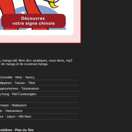
 manga ddl, films divx asiatiques, sous-titres, mp3
gne de manga et de scantrad manga
Grenoble
-
Metz
-
Nancy
ilippines
-
Taïwan
-
Tibet
gapouriennes
-
Taïwanaises
g-Kong
-
Riel Cambodgien
irmans
-
Malaisiens
is
-
Vietnamiens
our
-
Japon
-
Viêt Nam
problème
-
Plan du Site