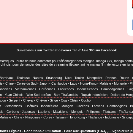
Suivez-nous sur Twitter
et
devenez fan d'Asie 360 sur Facebook
asiatiques
. Inutile de nous contacter pour télécharger des mangas, manga xxx, manga hentai,
chinois, pour demander des sites de streaming illégaux anime manga film, de lecture en li
Bordeaux
-
Toulouse
-
Nantes
-
Strasbourg
-
Nice
-
Toulon
-
Montpellier
-
Rennes
-
Rouen
-
ie
-
Chine
-
Corée du Sud
-
Japon
-
Cambodge
-
Laos
-
Hong-Kong
-
Malaisie
-
Mongolie
-
Ph
andaises
-
Vietnamiennes
-
Coréennes
-
Laotiennes
-
Indonésiennes
-
Cambodgiennes
-
Sin
en
-
Yuan Chinois
-
Won Sud-coréen
-
Baht Thaïlandais
-
Rupiah Indonésien
-
Dollars de Hon
agon
-
Serpent
-
Cheval
-
Chèvre
-
Singe
-
Coq
-
Chien
-
Cochon
s
-
Vietnamiens
-
Tibétains
-
Indonésiens
-
Mongols
-
Coréens
-
Laotiens
-
Cambodgiens
-
B
ois
-
Coréens
-
Japonais
-
Laotiens
-
Malaisiens
-
Mongols
-
Philippins
-
Tibétains
-
Thaïlanda
Malaisie
-
Chine
-
Philippines
-
Corée
-
Taïwan
-
Hong-Kong
-
Thaïlande
-
Indonésie
-
Singap
tions Légales
-
Conditions d'utilisation
-
Foire aux Questions (F.A.Q.)
-
Signaler un 