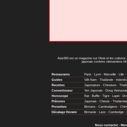
Asie360 est un magazine sur l'Asie et les cultures 
japonais coréens vietnamiens hk 
Restaurants
Paris
-
Lyon
-
Marseille
-
Lille
-
Guides
Viêt Nam
-
Thaïlande
-
Indonés
Recettes
Japonaises
-
Chinoises
-
Thaïl
Convertisseur
Yen Japonais
-
Dong Vietnami
Horoscope
Rat
-
Buffle
-
Tigre
-
Lapin
-
Dr
Prénoms
Japonais
-
Chinois
-
Thaïlandai
Proverbes
Birmans
-
Cambodgiens
-
Chin
Décalage Horaire
Birmanie
-
Laos
-
Cambodge
-
Nous contacter
-
Men