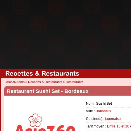
Recettes & Restaurants
Asie360.com
>
Recettes & Restaurants
>
Restaurants
Restaurant Sushi Set - Bordeaux
Nom :
Sushi Set
Ville :
Bordeaux
Cuisine(s) :
japonaise
Tarif moyen :
Entre 15 et 30