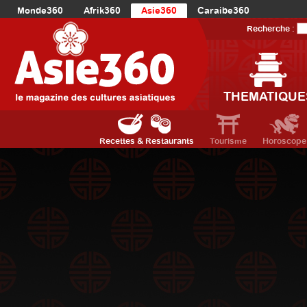
Monde360
Afrik360
Asie360
Caraibe360
Europe360
AmériqueLatine360
AmériqueDuNord360
Recherche :
Océanie360
Orient360
THEMATIQUE
Recettes & Restaurants
Tourisme
Horoscope