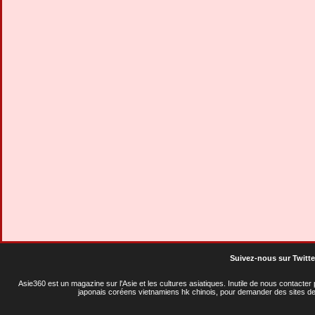
Suivez-nous sur Twitte
Asie360 est un magazine sur l'Asie et les cultures asiatiques
. Inutile de nous contacte
japonais coréens vietnamiens hk chinois, pour demander des sites de