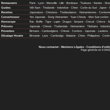
Restaurants
Paris
-
Lyon
-
Marseille
-
Lille
-
Bordeaux
-
Toulouse
-
Nantes
-
Stra
Guides
Viêt Nam
-
Thaïlande
-
Indonésie
-
Chine
-
Corée du Sud
-
Japon
-
Recettes
Japonaises
-
Chinoises
-
Thaïlandaises
-
Vietnamiennes
-
Coréenn
Convertisseur
Yen Japonais
-
Dong Vietnamien
-
Yuan Chinois
-
Won Sud-coréen
Horoscope
Rat
-
Buffle
-
Tigre
-
Lapin
-
Dragon
-
Serpent
-
Cheval
-
Chèvre
-
S
Prénoms
Japonais
-
Chinois
-
Thaïlandais
-
Vietnamiens
-
Tibétains
-
Indonés
Proverbes
Birmans
-
Cambodgiens
-
Chinois
-
Coréens
-
Japonais
-
Laotiens
Décalage Horaire
Birmanie
-
Laos
-
Cambodge
-
Malaisie
-
Chine
-
Philippines
-
Corée
Nous contacter
-
Mentions Légales
-
Conditions d'utili
Page générée en 0.0442