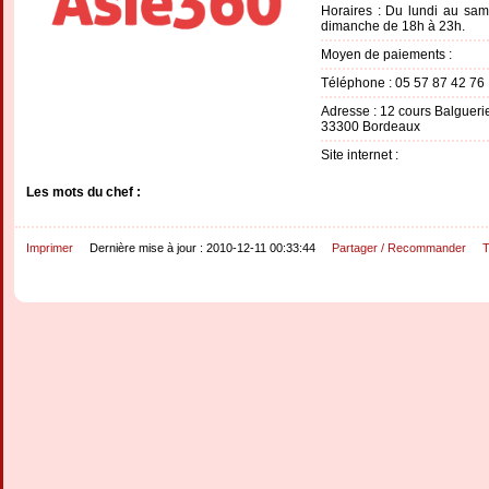
Horaires : Du lundi au sa
dimanche de 18h à 23h.
Moyen de paiements :
Téléphone : 05 57 87 42 76
Adresse : 12 cours Balgueri
33300 Bordeaux
Site internet :
Les mots du chef :
Imprimer
Dernière mise à jour : 2010-12-11 00:33:44
Partager / Recommander
T