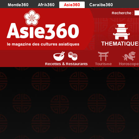
Monde360
Afrik360
Asie360
Caraibe360
Europe360
AmériqueLatine360
AmériqueDuNord360
Recherche :
Océanie360
Orient360
THEMATIQUE
Recettes & Restaurants
Tourisme
Horoscope