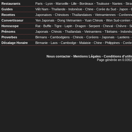
Restaurants
Paris
-
Lyon
-
Marseille
-
Lille
-
Bordeaux
-
Toulouse
-
Nantes
-
Stra
Guides
Viêt Nam
-
Thaïlande
-
Indonésie
-
Chine
-
Corée du Sud
-
Japon
-
Recettes
Japonaises
-
Chinoises
-
Thaïlandaises
-
Vietnamiennes
-
Coréenn
Convertisseur
Yen Japonais
-
Dong Vietnamien
-
Yuan Chinois
-
Won Sud-coréen
Horoscope
Rat
-
Buffle
-
Tigre
-
Lapin
-
Dragon
-
Serpent
-
Cheval
-
Chèvre
-
S
Prénoms
Japonais
-
Chinois
-
Thaïlandais
-
Vietnamiens
-
Tibétains
-
Indonés
Proverbes
Birmans
-
Cambodgiens
-
Chinois
-
Coréens
-
Japonais
-
Laotiens
Décalage Horaire
Birmanie
-
Laos
-
Cambodge
-
Malaisie
-
Chine
-
Philippines
-
Corée
Nous contacter
-
Mentions Légales
-
Conditions d'utili
Page générée en 0.0352