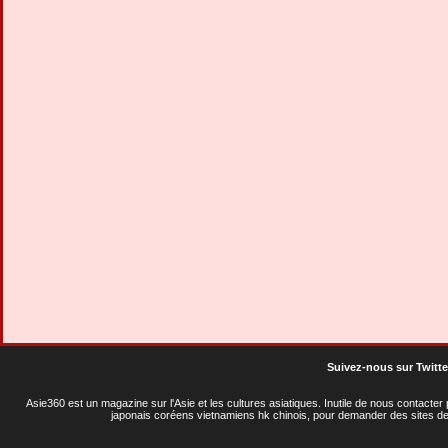
Suivez-nous sur Twitte
Asie360 est un magazine sur l'Asie et les cultures asiatiques
. Inutile de nous contacte
japonais coréens vietnamiens hk chinois, pour demander des sites de