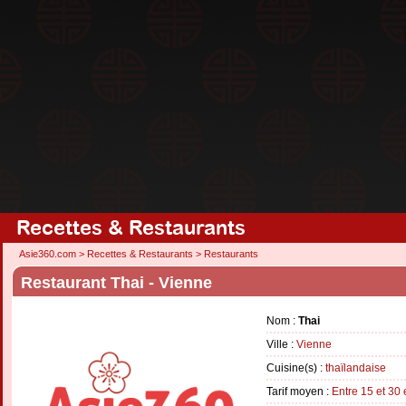
Recettes & Restaurants
Asie360.com
>
Recettes & Restaurants
>
Restaurants
Restaurant Thai - Vienne
Nom :
Thai
Ville :
Vienne
Cuisine(s) :
thaïlandaise
Tarif moyen :
Entre 15 et 30