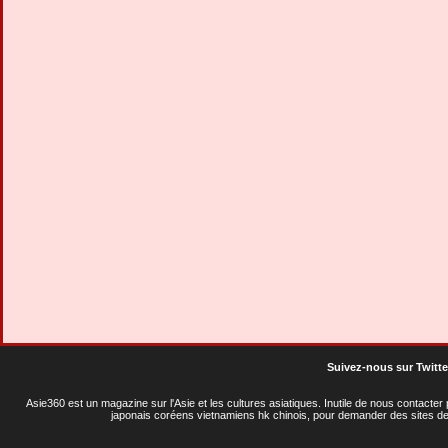
Suivez-nous sur Twitte
Asie360 est un magazine sur l'Asie et les cultures asiatiques
. Inutile de nous contacte
japonais coréens vietnamiens hk chinois, pour demander des sites de