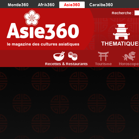
Monde360
Afrik360
Asie360
Caraibe360
Europe360
AmériqueLatine360
AmériqueDuNord360
Recherche :
Océanie360
Orient360
THEMATIQUE
Recettes & Restaurants
Tourisme
Horoscope