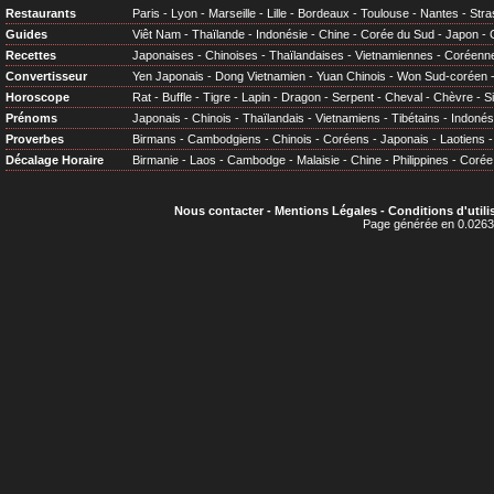
Restaurants
Paris
-
Lyon
-
Marseille
-
Lille
-
Bordeaux
-
Toulouse
-
Nantes
-
Stra
Guides
Viêt Nam
-
Thaïlande
-
Indonésie
-
Chine
-
Corée du Sud
-
Japon
-
Recettes
Japonaises
-
Chinoises
-
Thaïlandaises
-
Vietnamiennes
-
Coréenn
Convertisseur
Yen Japonais
-
Dong Vietnamien
-
Yuan Chinois
-
Won Sud-coréen
Horoscope
Rat
-
Buffle
-
Tigre
-
Lapin
-
Dragon
-
Serpent
-
Cheval
-
Chèvre
-
S
Prénoms
Japonais
-
Chinois
-
Thaïlandais
-
Vietnamiens
-
Tibétains
-
Indonés
Proverbes
Birmans
-
Cambodgiens
-
Chinois
-
Coréens
-
Japonais
-
Laotiens
Décalage Horaire
Birmanie
-
Laos
-
Cambodge
-
Malaisie
-
Chine
-
Philippines
-
Corée
Nous contacter
-
Mentions Légales
-
Conditions d'utili
Page générée en 0.0263