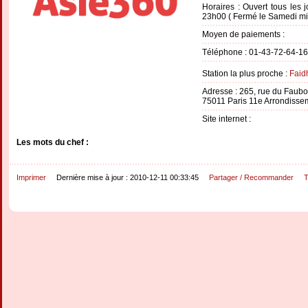
Horaires : Ouvert tous les
23h00 ( Fermé le Samedi mid
Moyen de paiements :
Téléphone : 01-43-72-64-16
Station la plus proche :
Faid
Adresse : 265, rue du Faubo
75011 Paris 11e Arrondisse
Site internet :
Les mots du chef :
Imprimer
Dernière mise à jour : 2010-12-11 00:33:45
Partager / Recommander
T