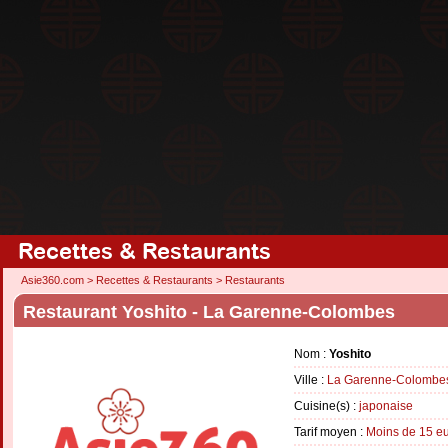
Recettes & Restaurants
Asie360.com
>
Recettes & Restaurants
>
Restaurants
Restaurant Yoshito - La Garenne-Colombes
Nom :
Yoshito
Ville :
La Garenne-Colombe
Cuisine(s) :
japonaise
Tarif moyen :
Moins de 15 e