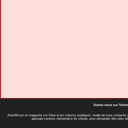
Suivez-nous sur Twitte
Asie360 est un magazine sur l'Asie et les cultures asiatiques
. Inutile de nous contacte
japonais coréens vietnamiens hk chinois, pour demander des sites de