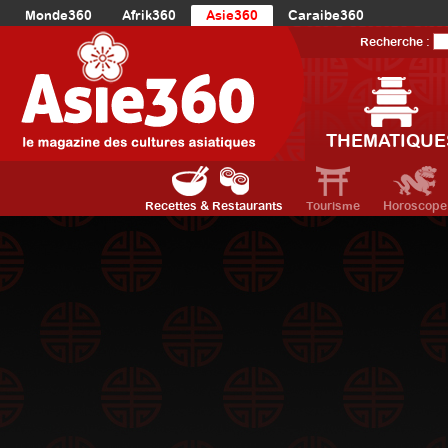
Monde360
Afrik360
Asie360
Caraibe360
Europe360
AmériqueLatine360
AmériqueDuNord360
Recherche :
Océanie360
Orient360
THEMATIQUE
Recettes & Restaurants
Tourisme
Horoscope