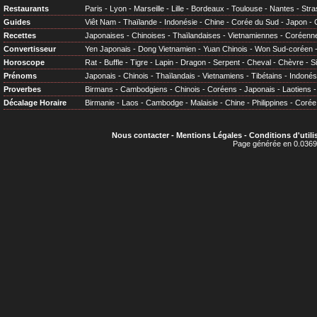
Restaurants
Paris
-
Lyon
-
Marseille
-
Lille
-
Bordeaux
-
Toulouse
-
Nantes
-
Stra
Guides
Viêt Nam
-
Thaïlande
-
Indonésie
-
Chine
-
Corée du Sud
-
Japon
-
Recettes
Japonaises
-
Chinoises
-
Thaïlandaises
-
Vietnamiennes
-
Coréenn
Convertisseur
Yen Japonais
-
Dong Vietnamien
-
Yuan Chinois
-
Won Sud-coréen
Horoscope
Rat
-
Buffle
-
Tigre
-
Lapin
-
Dragon
-
Serpent
-
Cheval
-
Chèvre
-
S
Prénoms
Japonais
-
Chinois
-
Thaïlandais
-
Vietnamiens
-
Tibétains
-
Indonés
Proverbes
Birmans
-
Cambodgiens
-
Chinois
-
Coréens
-
Japonais
-
Laotiens
Décalage Horaire
Birmanie
-
Laos
-
Cambodge
-
Malaisie
-
Chine
-
Philippines
-
Corée
Nous contacter
-
Mentions Légales
-
Conditions d'utili
Page générée en 0.0369