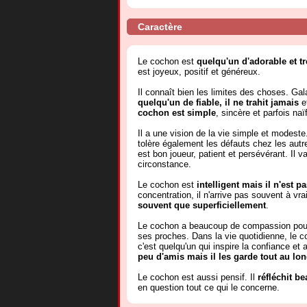
Caractère
Le cochon est
quelqu'un d'adorable et t
est joyeux, positif et généreux.
Il connaît bien les limites des choses. Gal
quelqu'un de fiable, il ne trahit jamais
e
cochon est simple
, sincère et parfois na
Il a une vision de la vie simple et modest
tolère également les défauts chez les au
est bon joueur, patient et persévérant. Il 
circonstance.
Le cochon est
intelligent mais il n'est p
concentration, il n'arrive pas souvent à vr
souvent que superficiellement
.
Le cochon a beaucoup de compassion pour 
ses proches. Dans la vie quotidienne, le co
c'est quelqu'un qui inspire la confiance et 
peu d'amis mais il les garde tout au lon
Le cochon est aussi pensif. Il
réfléchit b
en question tout ce qui le concerne.