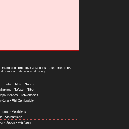
 manga ddl, films divx asiatiques, sous-titres, mp3
gne de manga et de scantrad manga
Grenoble
-
Metz
-
Nancy
ilippines
-
Taïwan
-
Tibet
gapouriennes
-
Taïwanaises
g-Kong
-
Riel Cambodgien
irmans
-
Malaisiens
is
-
Vietnamiens
our
-
Japon
-
Viêt Nam