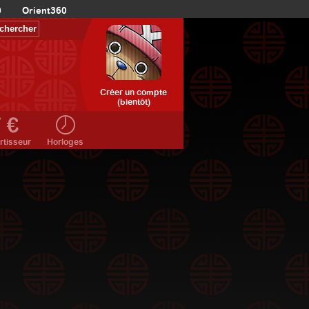
0
Orient360
Créer un compte
(bientôt)
rtisseur
Horloges