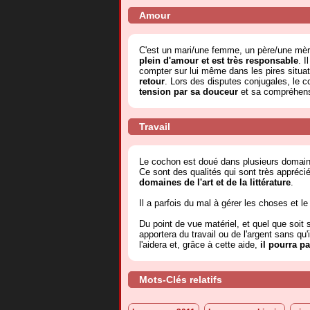
Amour
C'est un mari/une femme, un père/une mè
plein d'amour et est très responsable
. I
compter sur lui même dans les pires situat
retour
. Lors des disputes conjugales, le c
tension par sa douceur
et sa compréhensi
Travail
Le cochon est doué dans plusieurs domaine
Ce sont des qualités qui sont très apprécié
domaines de l'art et de la littérature
.
Il a parfois du mal à gérer les choses et l
Du point de vue matériel, et quel que soit s
apportera du travail ou de l'argent sans qu'i
l'aidera et, grâce à cette aide,
il pourra p
Mots-Clés relatifs