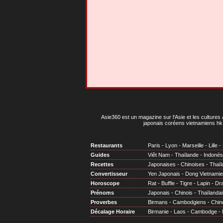
Asie360 est un magazine sur l'Asie et les cultures 
japonais coréens vietnamiens hk 
Restaurants
Paris
-
Lyon
-
Marseille
-
Lille
-
Guides
Viêt Nam
-
Thaïlande
-
Indonés
Recettes
Japonaises
-
Chinoises
-
Thaïl
Convertisseur
Yen Japonais
-
Dong Vietnami
Horoscope
Rat
-
Buffle
-
Tigre
-
Lapin
-
Dr
Prénoms
Japonais
-
Chinois
-
Thaïlandai
Proverbes
Birmans
-
Cambodgiens
-
Chin
Décalage Horaire
Birmanie
-
Laos
-
Cambodge
-