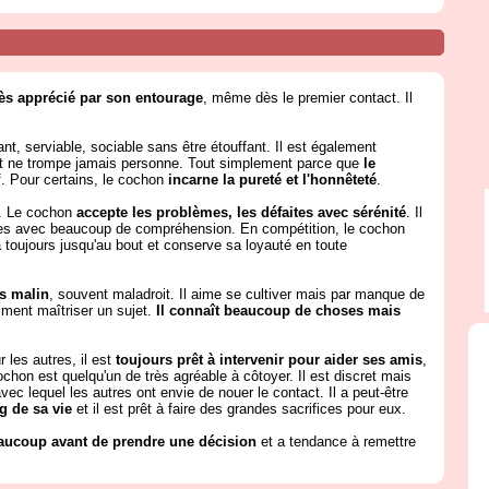
rès apprécié par son entourage
, même dès le premier contact. Il
ant, serviable, sociable sans être étouffant. Il est également
t ne trompe jamais personne. Tout simplement parce que
le
ïf. Pour certains, le cochon
incarne la pureté et l'honnêteté
.
e. Le cochon
accepte les problèmes, les défaites avec sérénité
. Il
tres avec beaucoup de compréhension. En compétition, le cochon
va toujours jusqu'au bout et conserve sa loyauté en toute
as malin
, souvent maladroit. Il aime se cultiver mais par manque de
aiment maîtriser un sujet.
Il connaît beaucoup de choses mais
les autres, il est
toujours prêt à intervenir pour aider ses amis
,
chon est quelqu'un de très agréable à côtoyer. Il est discret mais
avec lequel les autres ont envie de nouer le contact. Il a peut-être
g de sa vie
et il est prêt à faire des grandes sacrifices pour eux.
eaucoup avant de prendre une décision
et a tendance à remettre