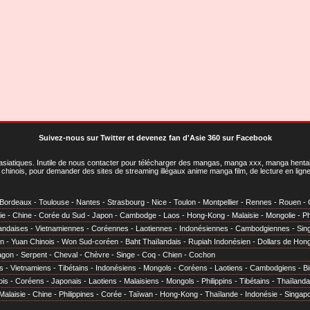
Suivez-nous sur Twitter
et
devenez fan d'Asie 360 sur Facebook
asiatiques
. Inutile de nous contacter pour télécharger des mangas, manga xxx, manga hentai,
chinois, pour demander des sites de streaming illégaux anime manga film, de lecture en li
Bordeaux
-
Toulouse
-
Nantes
-
Strasbourg
-
Nice
-
Toulon
-
Montpellier
-
Rennes
-
Rouen
-
ie
-
Chine
-
Corée du Sud
-
Japon
-
Cambodge
-
Laos
-
Hong-Kong
-
Malaisie
-
Mongolie
-
Ph
andaises
-
Vietnamiennes
-
Coréennes
-
Laotiennes
-
Indonésiennes
-
Cambodgiennes
-
Sin
en
-
Yuan Chinois
-
Won Sud-coréen
-
Baht Thaïlandais
-
Rupiah Indonésien
-
Dollars de Hon
agon
-
Serpent
-
Cheval
-
Chèvre
-
Singe
-
Coq
-
Chien
-
Cochon
s
-
Vietnamiens
-
Tibétains
-
Indonésiens
-
Mongols
-
Coréens
-
Laotiens
-
Cambodgiens
-
B
ois
-
Coréens
-
Japonais
-
Laotiens
-
Malaisiens
-
Mongols
-
Philippins
-
Tibétains
-
Thaïlanda
Malaisie
-
Chine
-
Philippines
-
Corée
-
Taïwan
-
Hong-Kong
-
Thaïlande
-
Indonésie
-
Singap