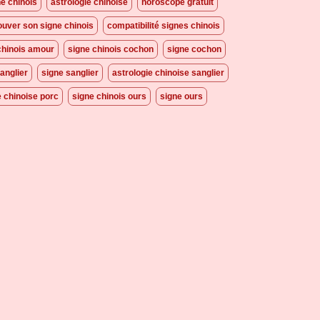
ne chinois
astrologie chinoise
horoscope gratuit
ouver son signe chinois
compatibilité signes chinois
chinois amour
signe chinois cochon
signe cochon
anglier
signe sanglier
astrologie chinoise sanglier
e chinoise porc
signe chinois ours
signe ours