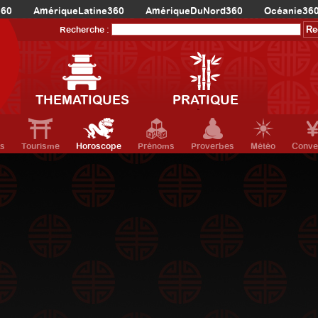
360
AmériqueLatine360
AmériqueDuNord360
Océanie36
Recherche :
THEMATIQUES
PRATIQUE
ts
Tourisme
Horoscope
Prénoms
Proverbes
Météo
Conve