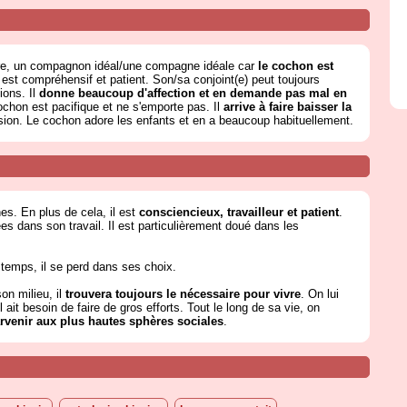
re, un compagnon idéal/une compagne idéale car
le cochon est
l est compréhensif et patient. Son/sa conjoint(e) peut toujours
ions. Il
donne beaucoup d'affection et en demande pas mal en
ochon est pacifique et ne s'emporte pas. Il
arrive à faire baisser la
on. Le cochon adore les enfants et en a beaucoup habituellement.
s. En plus de cela, il est
consciencieux, travailleur et patient
.
es dans son travail. Il est particulièrement doué dans les
e temps, il se perd dans ses choix.
on milieu, il
trouvera toujours le nécessaire pour vivre
. On lui
l ait besoin de faire de gros efforts. Tout le long de sa vie, on
arvenir aux plus hautes sphères sociales
.