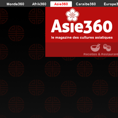
Monde360
Afrik360
Asie360
Caraibe360
Europe
Recettes & Restauran