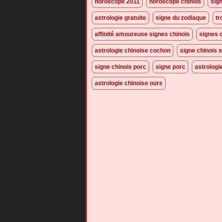
horoscope 2011
horoscope chinois
sig
astrologie gratuite
signe du zodiaque
tr
affinité amoureuse signes chinois
signes 
astrologie chinoise cochon
signe chinois s
signe chinois porc
signe porc
astrologi
astrologie chinoise ours