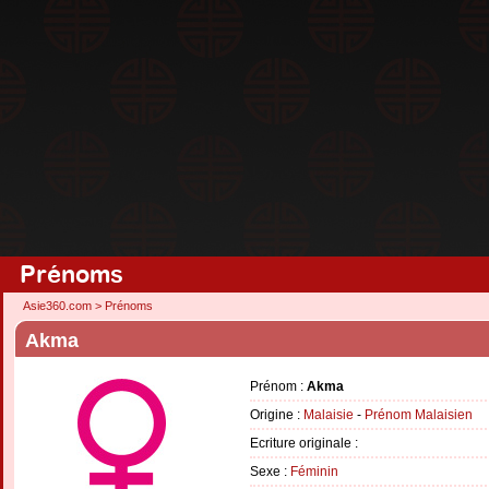
Prénoms
Asie360.com
>
Prénoms
Akma
Prénom :
Akma
Origine :
Malaisie
-
Prénom Malaisien
Ecriture originale :
Sexe :
Féminin