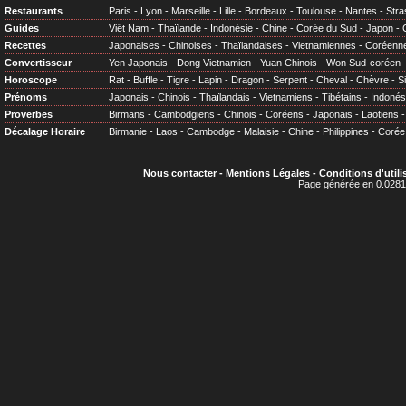
Restaurants
Paris
-
Lyon
-
Marseille
-
Lille
-
Bordeaux
-
Toulouse
-
Nantes
-
Stra
Guides
Viêt Nam
-
Thaïlande
-
Indonésie
-
Chine
-
Corée du Sud
-
Japon
-
Recettes
Japonaises
-
Chinoises
-
Thaïlandaises
-
Vietnamiennes
-
Coréenn
Convertisseur
Yen Japonais
-
Dong Vietnamien
-
Yuan Chinois
-
Won Sud-coréen
Horoscope
Rat
-
Buffle
-
Tigre
-
Lapin
-
Dragon
-
Serpent
-
Cheval
-
Chèvre
-
S
Prénoms
Japonais
-
Chinois
-
Thaïlandais
-
Vietnamiens
-
Tibétains
-
Indonés
Proverbes
Birmans
-
Cambodgiens
-
Chinois
-
Coréens
-
Japonais
-
Laotiens
Décalage Horaire
Birmanie
-
Laos
-
Cambodge
-
Malaisie
-
Chine
-
Philippines
-
Corée
Nous contacter
-
Mentions Légales
-
Conditions d'utili
Page générée en 0.0281