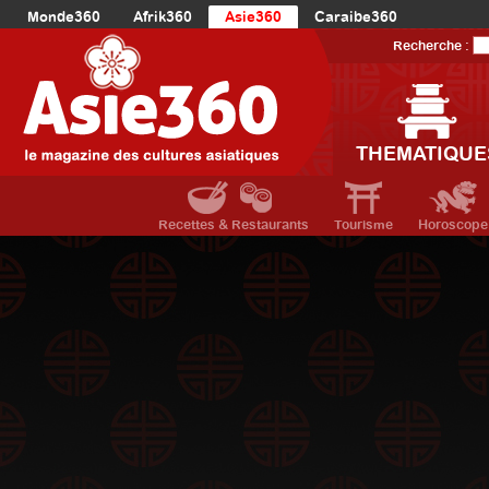
Monde360
Afrik360
Asie360
Caraibe360
Europe360
AmériqueLatine360
AmériqueDuNord360
Recherche :
Océanie360
Orient360
THEMATIQUE
Recettes & Restaurants
Tourisme
Horoscope