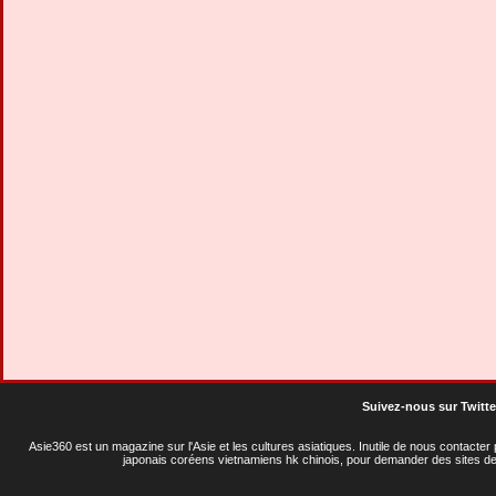
Suivez-nous sur Twitte
Asie360 est un magazine sur l'Asie et les cultures asiatiques
. Inutile de nous contacte
japonais coréens vietnamiens hk chinois, pour demander des sites de