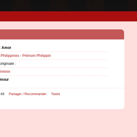
:
Amor
:
Philippines
-
Prénom Philippin
originale :
éminin
mour
:43
Partager / Recommander
Tweet