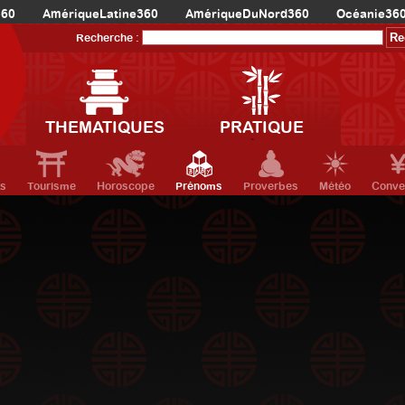
360
AmériqueLatine360
AmériqueDuNord360
Océanie36
Recherche :
THEMATIQUES
PRATIQUE
ts
Tourisme
Horoscope
Prénoms
Proverbes
Météo
Conve