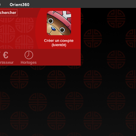
0
Orient360
Créer un compte
(bientôt)
rtisseur
Horloges