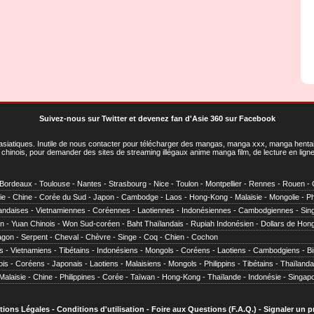
Suivez-nous sur Twitter
et
devenez fan d'Asie 360 sur Facebook
asiatiques
. Inutile de nous contacter pour télécharger des mangas, manga xxx, manga hentai,
chinois, pour demander des sites de streaming illégaux anime manga film, de lecture en li
Bordeaux
-
Toulouse
-
Nantes
-
Strasbourg
-
Nice
-
Toulon
-
Montpellier
-
Rennes
-
Rouen
-
ie
-
Chine
-
Corée du Sud
-
Japon
-
Cambodge
-
Laos
-
Hong-Kong
-
Malaisie
-
Mongolie
-
Ph
andaises
-
Vietnamiennes
-
Coréennes
-
Laotiennes
-
Indonésiennes
-
Cambodgiennes
-
Sin
en
-
Yuan Chinois
-
Won Sud-coréen
-
Baht Thaïlandais
-
Rupiah Indonésien
-
Dollars de Hon
agon
-
Serpent
-
Cheval
-
Chèvre
-
Singe
-
Coq
-
Chien
-
Cochon
s
-
Vietnamiens
-
Tibétains
-
Indonésiens
-
Mongols
-
Coréens
-
Laotiens
-
Cambodgiens
-
B
ois
-
Coréens
-
Japonais
-
Laotiens
-
Malaisiens
-
Mongols
-
Philippins
-
Tibétains
-
Thaïlanda
Malaisie
-
Chine
-
Philippines
-
Corée
-
Taïwan
-
Hong-Kong
-
Thaïlande
-
Indonésie
-
Singap
tions Légales
-
Conditions d'utilisation
-
Foire aux Questions (F.A.Q.)
-
Signaler un 