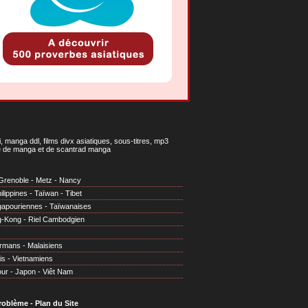
 manga ddl, films divx asiatiques, sous-titres, mp3
gne de manga et de scantrad manga
Grenoble
-
Metz
-
Nancy
ilippines
-
Taïwan
-
Tibet
gapouriennes
-
Taïwanaises
g-Kong
-
Riel Cambodgien
irmans
-
Malaisiens
is
-
Vietnamiens
our
-
Japon
-
Viêt Nam
problème
-
Plan du Site