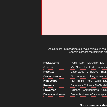
Asie360 est un magazine sur l'Asie et les cultures 
japonais coréens vietnamiens hk 
Restaurants
Paris
-
Lyon
-
Marseille
-
Lille
-
Guides
Viêt Nam
-
Thaïlande
-
Indonés
Recettes
Japonaises
-
Chinoises
-
Thaïl
Convertisseur
Yen Japonais
-
Dong Vietnami
Horoscope
Rat
-
Buffle
-
Tigre
-
Lapin
-
Dr
Prénoms
Japonais
-
Chinois
-
Thaïlandai
Proverbes
Birmans
-
Cambodgiens
-
Chin
Décalage Horaire
Birmanie
-
Laos
-
Cambodge
-
Nous contacter
-
Men