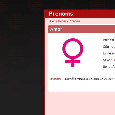
Prénoms
Asie360.com
>
Prénoms
Amor
Prénom 
Origine 
Ecriture 
Sexe :
F
Sens :
A
Imprimer
Dernière mise à jour : 2010-12-20 00:47