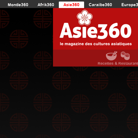
Monde360
Afrik360
Asie360
Caraibe360
Europe
Recettes & Restauran