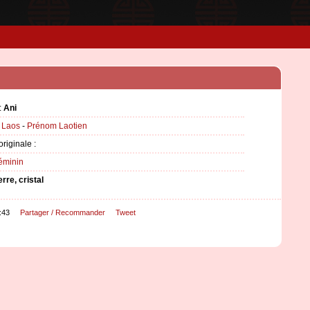
:
Ani
:
Laos
-
Prénom Laotien
originale :
éminin
erre, cristal
:43
Partager / Recommander
Tweet