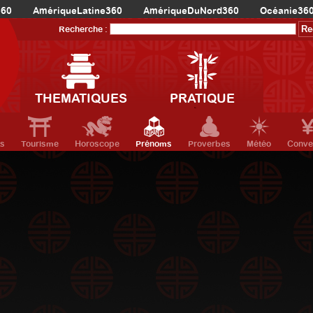
360
AmériqueLatine360
AmériqueDuNord360
Océanie36
Recherche :
THEMATIQUES
PRATIQUE
ts
Tourisme
Horoscope
Prénoms
Proverbes
Météo
Conve