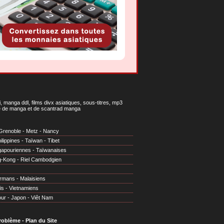
 manga ddl, films divx asiatiques, sous-titres, mp3
gne de manga et de scantrad manga
Grenoble
-
Metz
-
Nancy
ilippines
-
Taïwan
-
Tibet
gapouriennes
-
Taïwanaises
g-Kong
-
Riel Cambodgien
irmans
-
Malaisiens
is
-
Vietnamiens
our
-
Japon
-
Viêt Nam
problème
-
Plan du Site