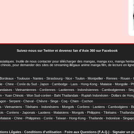
Suivez-nous sur Twitter
et
devenez fan d'Asie 360 sur Facebook
asiatiques
. Inutile de nous contacter pour télécharger des mangas, manga xxx, manga hentai,
chinois, pour demander des sites de streaming illégaux anime manga film, de lecture en li
Bordeaux
-
Toulouse
-
Nantes
-
Strasbourg
-
Nice
-
Toulon
-
Montpellier
-
Rennes
-
Rouen
-
ie
-
Chine
-
Corée du Sud
-
Japon
-
Cambodge
-
Laos
-
Hong-Kong
-
Malaisie
-
Mongolie
-
Ph
andaises
-
Vietnamiennes
-
Coréennes
-
Laotiennes
-
Indonésiennes
-
Cambodgiennes
-
Sin
en
-
Yuan Chinois
-
Won Sud-coréen
-
Baht Thaïlandais
-
Rupiah Indonésien
-
Dollars de Hon
agon
-
Serpent
-
Cheval
-
Chèvre
-
Singe
-
Coq
-
Chien
-
Cochon
s
-
Vietnamiens
-
Tibétains
-
Indonésiens
-
Mongols
-
Coréens
-
Laotiens
-
Cambodgiens
-
B
ois
-
Coréens
-
Japonais
-
Laotiens
-
Malaisiens
-
Mongols
-
Philippins
-
Tibétains
-
Thaïlanda
Malaisie
-
Chine
-
Philippines
-
Corée
-
Taïwan
-
Hong-Kong
-
Thaïlande
-
Indonésie
-
Singap
tions Légales
-
Conditions d'utilisation
-
Foire aux Questions (F.A.Q.)
-
Signaler un 