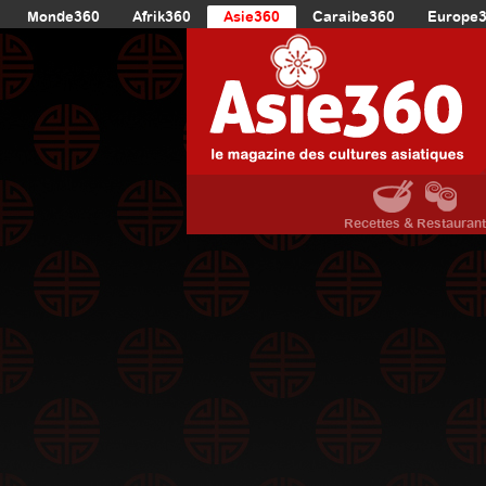
Monde360
Afrik360
Asie360
Caraibe360
Europe
Recettes & Restauran