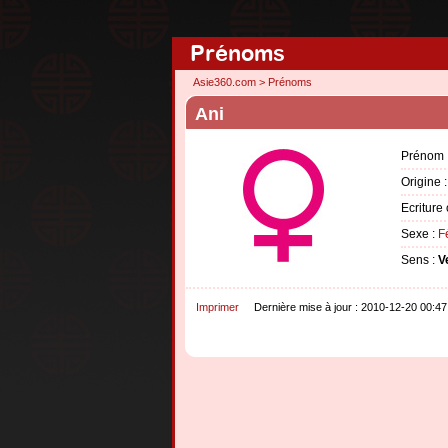
Prénoms
Asie360.com
>
Prénoms
Ani
Prénom 
Origine 
Ecriture 
Sexe :
F
Sens :
V
Imprimer
Dernière mise à jour : 2010-12-20 00:47