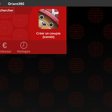
0
Orient360
Créer un compte
(bientôt)
rtisseur
Horloges