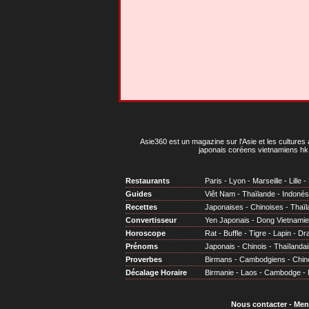
Asie360 est un magazine sur l'Asie et les cultures 
japonais coréens vietnamiens hk 
Restaurants
Paris
-
Lyon
-
Marseille
-
Lille
-
Guides
Viêt Nam
-
Thaïlande
-
Indonés
Recettes
Japonaises
-
Chinoises
-
Thaïl
Convertisseur
Yen Japonais
-
Dong Vietnami
Horoscope
Rat
-
Buffle
-
Tigre
-
Lapin
-
Dr
Prénoms
Japonais
-
Chinois
-
Thaïlandai
Proverbes
Birmans
-
Cambodgiens
-
Chin
Décalage Horaire
Birmanie
-
Laos
-
Cambodge
-
Nous contacter
-
Men