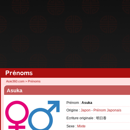
Prénoms
Asie360.com
>
Prénoms
Asuka
Prénom :
Asuka
Origine :
Japon
-
Prénom Japonais
Ecriture originale : 明日香
Sexe :
Mixte