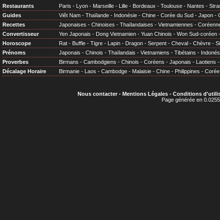
Restaurants
Paris
-
Lyon
-
Marseille
-
Lille
-
Bordeaux
-
Toulouse
-
Nantes
-
Stra
Guides
Viêt Nam
-
Thaïlande
-
Indonésie
-
Chine
-
Corée du Sud
-
Japon
-
Recettes
Japonaises
-
Chinoises
-
Thaïlandaises
-
Vietnamiennes
-
Coréenn
Convertisseur
Yen Japonais
-
Dong Vietnamien
-
Yuan Chinois
-
Won Sud-coréen
Horoscope
Rat
-
Buffle
-
Tigre
-
Lapin
-
Dragon
-
Serpent
-
Cheval
-
Chèvre
-
S
Prénoms
Japonais
-
Chinois
-
Thaïlandais
-
Vietnamiens
-
Tibétains
-
Indonés
Proverbes
Birmans
-
Cambodgiens
-
Chinois
-
Coréens
-
Japonais
-
Laotiens
Décalage Horaire
Birmanie
-
Laos
-
Cambodge
-
Malaisie
-
Chine
-
Philippines
-
Corée
Nous contacter
-
Mentions Légales
-
Conditions d'utili
Page générée en 0.0255