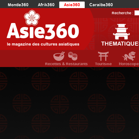
Monde360
Afrik360
Asie360
Caraibe360
Europe360
AmériqueLatine360
AmériqueDuNord360
Recherche :
Océanie360
Orient360
THEMATIQUE
Recettes & Restaurants
Tourisme
Horoscope