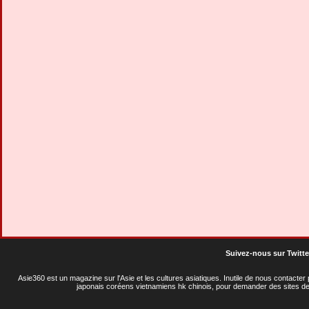
Suivez-nous sur Twitte
Asie360 est un magazine sur l'Asie et les cultures asiatiques
. Inutile de nous contacte
japonais coréens vietnamiens hk chinois, pour demander des sites de