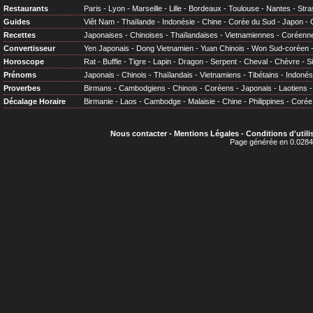
Restaurants
Paris
-
Lyon
-
Marseille
-
Lille
-
Bordeaux
-
Toulouse
-
Nantes
-
Stra
Guides
Viêt Nam
-
Thaïlande
-
Indonésie
-
Chine
-
Corée du Sud
-
Japon
-
Recettes
Japonaises
-
Chinoises
-
Thaïlandaises
-
Vietnamiennes
-
Coréenn
Convertisseur
Yen Japonais
-
Dong Vietnamien
-
Yuan Chinois
-
Won Sud-coréen
Horoscope
Rat
-
Buffle
-
Tigre
-
Lapin
-
Dragon
-
Serpent
-
Cheval
-
Chèvre
-
S
Prénoms
Japonais
-
Chinois
-
Thaïlandais
-
Vietnamiens
-
Tibétains
-
Indonés
Proverbes
Birmans
-
Cambodgiens
-
Chinois
-
Coréens
-
Japonais
-
Laotiens
Décalage Horaire
Birmanie
-
Laos
-
Cambodge
-
Malaisie
-
Chine
-
Philippines
-
Corée
Nous contacter
-
Mentions Légales
-
Conditions d'utili
Page générée en 0.0284