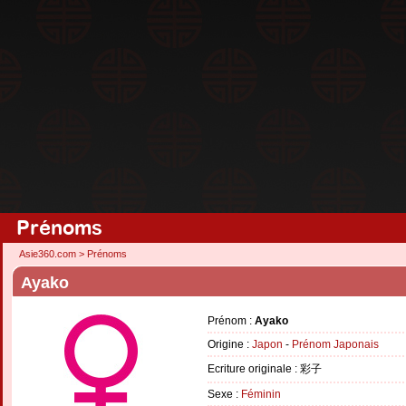
Prénoms
Asie360.com
>
Prénoms
Ayako
Prénom :
Ayako
Origine :
Japon
-
Prénom Japonais
Ecriture originale : 彩子
Sexe :
Féminin