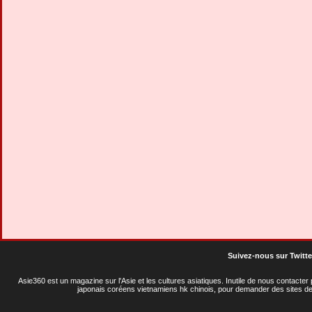
Suivez-nous sur Twitte
Asie360 est un magazine sur l'Asie et les cultures asiatiques
. Inutile de nous contacte
japonais coréens vietnamiens hk chinois, pour demander des sites de