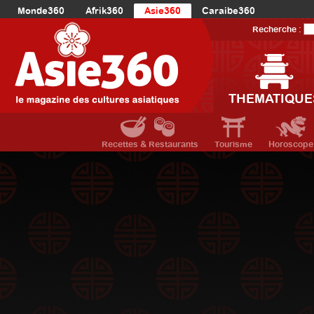
Monde360
Afrik360
Asie360
Caraibe360
Europe360
AmériqueLatine360
AmériqueDuNord360
Recherche :
Océanie360
Orient360
THEMATIQUE
Recettes & Restaurants
Tourisme
Horoscope