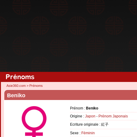
Prénoms
Asie360.com
>
Prénoms
Beniko
Prénom :
Beniko
Origine :
Japon
-
Prénom Japonais
Ecriture originale : 紅子
Sexe :
Féminin