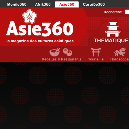
Monde360
Afrik360
Asie360
Caraibe360
Europe360
AmériqueLatine360
AmériqueDuNord360
Recherche :
Océanie360
Orient360
THEMATIQUE
Recettes & Restaurants
Tourisme
Horoscope