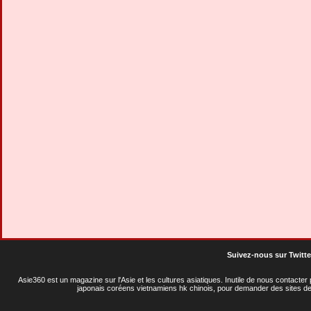
Suivez-nous sur Twitte
Asie360 est un magazine sur l'Asie et les cultures asiatiques
. Inutile de nous contacte
japonais coréens vietnamiens hk chinois, pour demander des sites de