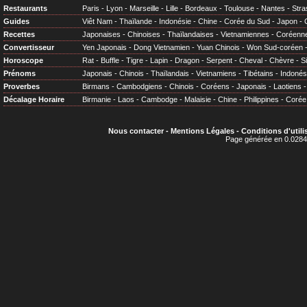
Restaurants
Paris
-
Lyon
-
Marseille
-
Lille
-
Bordeaux
-
Toulouse
-
Nantes
-
Stra
Guides
Viêt Nam
-
Thaïlande
-
Indonésie
-
Chine
-
Corée du Sud
-
Japon
-
Recettes
Japonaises
-
Chinoises
-
Thaïlandaises
-
Vietnamiennes
-
Coréenn
Convertisseur
Yen Japonais
-
Dong Vietnamien
-
Yuan Chinois
-
Won Sud-coréen
Horoscope
Rat
-
Buffle
-
Tigre
-
Lapin
-
Dragon
-
Serpent
-
Cheval
-
Chèvre
-
S
Prénoms
Japonais
-
Chinois
-
Thaïlandais
-
Vietnamiens
-
Tibétains
-
Indonés
Proverbes
Birmans
-
Cambodgiens
-
Chinois
-
Coréens
-
Japonais
-
Laotiens
Décalage Horaire
Birmanie
-
Laos
-
Cambodge
-
Malaisie
-
Chine
-
Philippines
-
Corée
Nous contacter
-
Mentions Légales
-
Conditions d'utili
Page générée en 0.0284