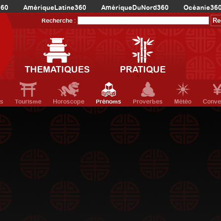
360
AmériqueLatine360
AmériqueDuNord360
Océanie36
Recherche :
THEMATIQUES
PRATIQUE
ts
Tourisme
Horoscope
Prénoms
Proverbes
Météo
Conve