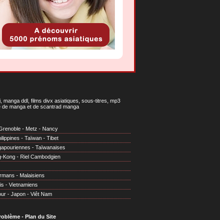
 manga ddl, films divx asiatiques, sous-titres, mp3
gne de manga et de scantrad manga
Grenoble
-
Metz
-
Nancy
ilippines
-
Taïwan
-
Tibet
gapouriennes
-
Taïwanaises
g-Kong
-
Riel Cambodgien
irmans
-
Malaisiens
is
-
Vietnamiens
our
-
Japon
-
Viêt Nam
problème
-
Plan du Site