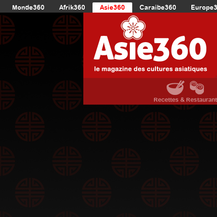
Monde360
Afrik360
Asie360
Caraibe360
Europe
Recettes & Restauran