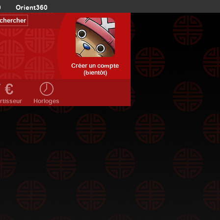
0
Orient360
Créer un compte
(bientôt)
rtisseur
Horloges