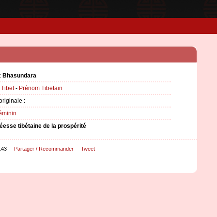
:
Bhasundara
:
Tibet
-
Prénom Tibetain
originale :
éminin
éesse tibétaine de la prospérité
:43
Partager / Recommander
Tweet