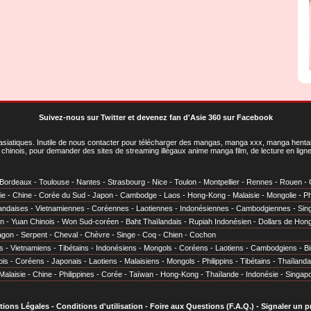
Suivez-nous sur Twitter
et
devenez fan d'Asie 360 sur Facebook
asiatiques
. Inutile de nous contacter pour télécharger des mangas, manga xxx, manga hentai,
chinois, pour demander des sites de streaming illégaux anime manga film, de lecture en li
Bordeaux
-
Toulouse
-
Nantes
-
Strasbourg
-
Nice
-
Toulon
-
Montpellier
-
Rennes
-
Rouen
-
ie
-
Chine
-
Corée du Sud
-
Japon
-
Cambodge
-
Laos
-
Hong-Kong
-
Malaisie
-
Mongolie
-
Ph
andaises
-
Vietnamiennes
-
Coréennes
-
Laotiennes
-
Indonésiennes
-
Cambodgiennes
-
Sin
en
-
Yuan Chinois
-
Won Sud-coréen
-
Baht Thaïlandais
-
Rupiah Indonésien
-
Dollars de Hon
agon
-
Serpent
-
Cheval
-
Chèvre
-
Singe
-
Coq
-
Chien
-
Cochon
s
-
Vietnamiens
-
Tibétains
-
Indonésiens
-
Mongols
-
Coréens
-
Laotiens
-
Cambodgiens
-
B
ois
-
Coréens
-
Japonais
-
Laotiens
-
Malaisiens
-
Mongols
-
Philippins
-
Tibétains
-
Thaïlanda
Malaisie
-
Chine
-
Philippines
-
Corée
-
Taïwan
-
Hong-Kong
-
Thaïlande
-
Indonésie
-
Singap
tions Légales
-
Conditions d'utilisation
-
Foire aux Questions (F.A.Q.)
-
Signaler un 