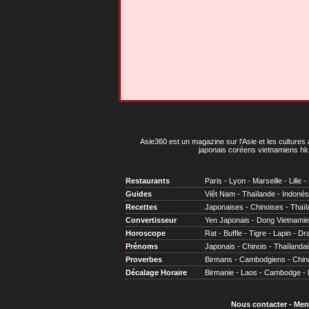
Asie360 est un magazine sur l'Asie et les cultures 
japonais coréens vietnamiens hk 
Restaurants
Paris
-
Lyon
-
Marseille
-
Lille
-
Guides
Viêt Nam
-
Thaïlande
-
Indonés
Recettes
Japonaises
-
Chinoises
-
Thaïl
Convertisseur
Yen Japonais
-
Dong Vietnami
Horoscope
Rat
-
Buffle
-
Tigre
-
Lapin
-
Dr
Prénoms
Japonais
-
Chinois
-
Thaïlandai
Proverbes
Birmans
-
Cambodgiens
-
Chin
Décalage Horaire
Birmanie
-
Laos
-
Cambodge
-
Nous contacter
-
Men