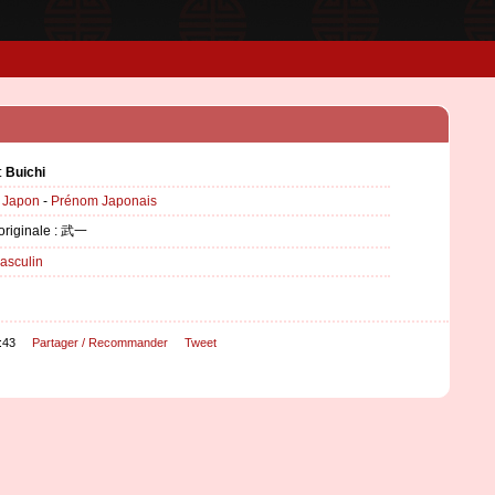
:
Buichi
:
Japon
-
Prénom Japonais
 originale : 武一
asculin
:43
Partager / Recommander
Tweet