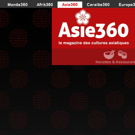
Monde360
Afrik360
Asie360
Caraibe360
Europe
Recettes & Restauran