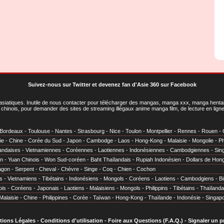
Suivez-nous sur Twitter
et
devenez fan d'Asie 360 sur Facebook
asiatiques
. Inutile de nous contacter pour télécharger des mangas, manga xxx, manga hentai,
chinois, pour demander des sites de streaming illégaux anime manga film, de lecture en li
Bordeaux
-
Toulouse
-
Nantes
-
Strasbourg
-
Nice
-
Toulon
-
Montpellier
-
Rennes
-
Rouen
-
ie
-
Chine
-
Corée du Sud
-
Japon
-
Cambodge
-
Laos
-
Hong-Kong
-
Malaisie
-
Mongolie
-
Ph
andaises
-
Vietnamiennes
-
Coréennes
-
Laotiennes
-
Indonésiennes
-
Cambodgiennes
-
Sin
en
-
Yuan Chinois
-
Won Sud-coréen
-
Baht Thaïlandais
-
Rupiah Indonésien
-
Dollars de Hon
agon
-
Serpent
-
Cheval
-
Chèvre
-
Singe
-
Coq
-
Chien
-
Cochon
s
-
Vietnamiens
-
Tibétains
-
Indonésiens
-
Mongols
-
Coréens
-
Laotiens
-
Cambodgiens
-
B
ois
-
Coréens
-
Japonais
-
Laotiens
-
Malaisiens
-
Mongols
-
Philippins
-
Tibétains
-
Thaïlanda
Malaisie
-
Chine
-
Philippines
-
Corée
-
Taïwan
-
Hong-Kong
-
Thaïlande
-
Indonésie
-
Singap
tions Légales
-
Conditions d'utilisation
-
Foire aux Questions (F.A.Q.)
-
Signaler un 