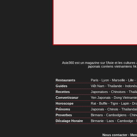
Asie360 est un magazine sur l'Asie et les cultures 
japonais coréens vietnamiens hk 
Restaurants
Paris
-
Lyon
-
Marseille
-
Lille
-
Guides
Viêt Nam
-
Thaïlande
-
Indonés
Recettes
Japonaises
-
Chinoises
-
Thaïl
Convertisseur
Yen Japonais
-
Dong Vietnami
Horoscope
Rat
-
Buffle
-
Tigre
-
Lapin
-
Dr
Prénoms
Japonais
-
Chinois
-
Thaïlandai
Proverbes
Birmans
-
Cambodgiens
-
Chin
Décalage Horaire
Birmanie
-
Laos
-
Cambodge
-
Nous contacter
-
Men