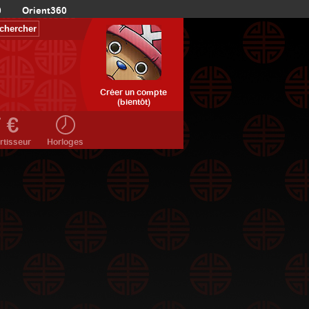
0
Orient360
Créer un compte
(bientôt)
rtisseur
Horloges