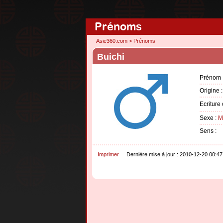
Prénoms
Asie360.com
>
Prénoms
Buichi
Prénom 
Origine 
Ecriture
Sexe :
M
Sens :
Imprimer
Dernière mise à jour : 2010-12-20 00:47