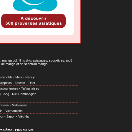
 manga ddl, films divx asiatiques, sous-titres, mp3
gne de manga et de scantrad manga
Grenoble
-
Metz
-
Nancy
ilippines
-
Taïwan
-
Tibet
gapouriennes
-
Taïwanaises
g-Kong
-
Riel Cambodgien
irmans
-
Malaisiens
is
-
Vietnamiens
our
-
Japon
-
Viêt Nam
problème
-
Plan du Site