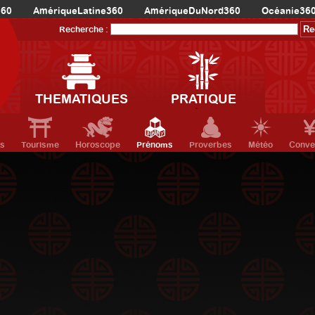
360
AmériqueLatine360
AmériqueDuNord360
Océanie36
Recherche :
THEMATIQUES
PRATIQUE
ts
Tourisme
Horoscope
Prénoms
Proverbes
Météo
Conve